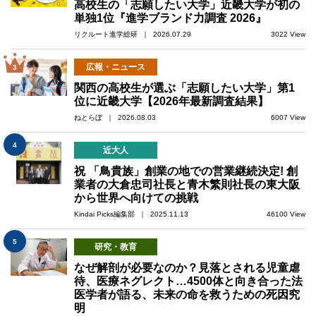
高校生の「志願したい大学」近畿大学が初の
単独1位『進学ブランド力調査 2026』
リクルート進学総研 ｜ 2026.07.29
3022 View
広報・ニュース
3
関西の高校生が選ぶ「志願したい大学」第1
位に近畿大学【2026年最新調査結果】
ねとらぼ ｜ 2026.08.03
6007 View
4
近大人
祝 「鳥貴族」創業の地での営業継続決定! 創
業者の大倉忠司社長と青木繁則社長の東大阪
から世界へ向けての挑戦
Kindai Picks編集部 ｜ 2025.11.13
46100 View
5
研究・教育
なぜ解剖が必要なのか？見落とされる児童虐
待、医療ネグレクト…4500体と向き合った法
医学者が語る、未来の命を救うための死因究
明