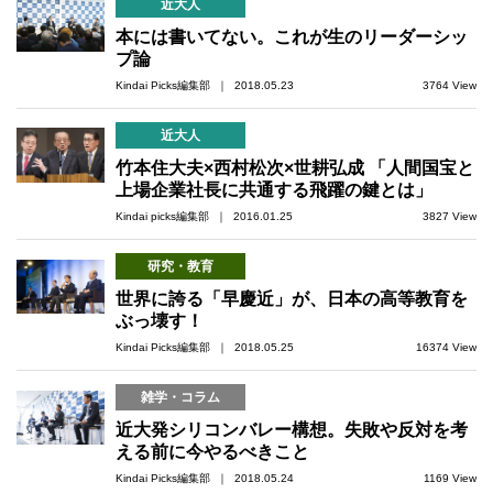
近大人
本には書いてない。これが生のリーダーシッ
プ論
Kindai Picks編集部 ｜ 2018.05.23
3764 View
近大人
竹本住大夫×西村松次×世耕弘成 「人間国宝と
上場企業社長に共通する飛躍の鍵とは」
Kindai picks編集部 ｜ 2016.01.25
3827 View
研究・教育
世界に誇る「早慶近」が、日本の高等教育を
ぶっ壊す！
Kindai Picks編集部 ｜ 2018.05.25
16374 View
雑学・コラム
近大発シリコンバレー構想。失敗や反対を考
える前に今やるべきこと
Kindai Picks編集部 ｜ 2018.05.24
1169 View