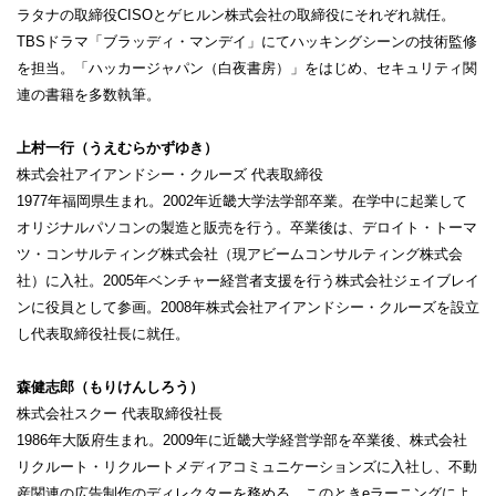
ラタナの取締役CISOとゲヒルン株式会社の取締役にそれぞれ就任。
TBSドラマ「ブラッディ・マンデイ」にてハッキングシーンの技術監修
を担当。「ハッカージャパン（白夜書房）」をはじめ、セキュリティ関
連の書籍を多数執筆。
上村一行（うえむらかずゆき）
株式会社アイアンドシー・クルーズ 代表取締役
1977年福岡県生まれ。2002年近畿大学法学部卒業。在学中に起業して
オリジナルパソコンの製造と販売を行う。卒業後は、デロイト・トーマ
ツ・コンサルティング株式会社（現アビームコンサルティング株式会
社）に入社。2005年ベンチャー経営者支援を行う株式会社ジェイブレイ
ンに役員として参画。2008年株式会社アイアンドシー・クルーズを設立
し代表取締役社長に就任。
森健志郎（もりけんしろう）
株式会社スクー 代表取締役社長
1986年大阪府生まれ。2009年に近畿大学経営学部を卒業後、株式会社
リクルート・リクルートメディアコミュニケーションズに入社し、不動
産関連の広告制作のディレクターを務める。このときeラーニングによ