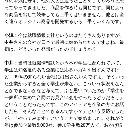
うのを気にせず、他の人とは違ったことをしてやろうと思
ってやってきました。商品を作る時も同じです。同じよう
な商品を出して競争しても上手くはいきません。他とは全
く違うオリジナル商品を開発するから上手くいくんです。
小澤：
今は就職情報会社というのはたくさんありますが、
中井さんの会社が日本で最初に始められたんですよね。最
初は、どういった発想だったのでしょうか？
中井：
当時は就職情報誌という本が学生に配られていて、
学生は知名度のある企業には応募ハガキを出すんですけ
ど、99％の知らない会社には出さないんですよ。そういっ
た企業からすると全く学生が来ない。こういう状況をなん
とかできないかなと考えて、ふと思いついたのが「学生を
一箇所に集めて合同のお見合い会をやったらどうだろう」
ということだったんです。このアイデアを企業の方にお話
したら「そんなことできるんですか？」という反応でした
が、「やってみます」ということで始めました。それが今
年は参加企業数5,000社、参加学生数28万人で、おかげ様