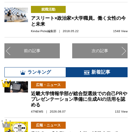
就職活動
アスリート×政治家×大学職員。働く女性の今
と未来
Kindai Picks編集部 ｜ 2018.05.22
1548 View
前の記事
次の記事
ランキング
新着記事
広報・ニュース
1
近畿大学情報学部が総合型選抜での自己PRや
プレゼンテーション準備に生成AIの活用を認
める
47NEWS ｜ 2026.08.07
132 View
広報・ニュース
2