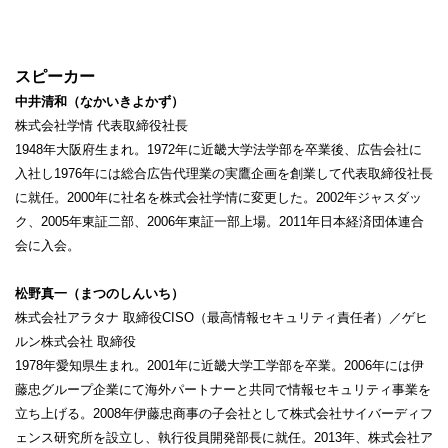
.
スピーカー
中井清和（なかいきよかず）
株式会社学情 代表取締役社長
1948年大阪府生まれ。1972年に近畿大学法学部を卒業後、広告会社に
入社し1976年には総合広告代理業の実鷹企画を創業して代表取締役社長
に就任。2000年に社名を株式会社学情に変更した。2002年ジャスダッ
ク、2005年東証二部、2006年東証一部上場。2011年日本経済団体連合
会に入会。
松野真一（まつのしんいち）
株式会社アラタナ 取締役CISO（最高情報セキュリティ責任者）／ゲヒ
ルン株式会社 取締役
1978年愛知県生まれ。2001年に近畿大学工学部を卒業。2006年には伊
藤忠グループ企業にて海外パートナーと共同で情報セキュリティ事業を
立ち上げる。2008年伊藤忠商事の子会社として株式会社サイバーディフ
ェンス研究所を設立し、執行役員開発部長に就任。2013年、株式会社ア