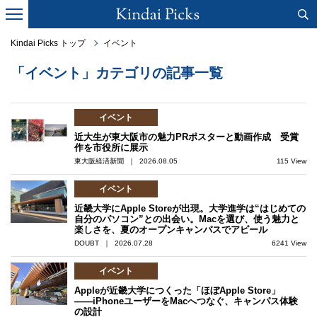
Kindai Picks トップ
イベント
「イベント」カテゴリの記事一覧
イベント
近大生が東大阪市の魅力PRポスターと動画作成 受賞
作を市役所に展示
東大阪経済新聞 ｜ 2026.08.05
115 View
イベント
近畿大学にApple Storeが出現。大学進学は“はじめての
自分のパソコン”との出会い。Macを選び、使う魅力と
楽しさを、夏のオープンキャンパスでアピール
DOUBT ｜ 2026.07.28
6241 View
イベント
Appleが近畿大学につくった「ほぼApple Store」
――iPhoneユーザーをMacへつなぐ、キャンパス体験
の設計