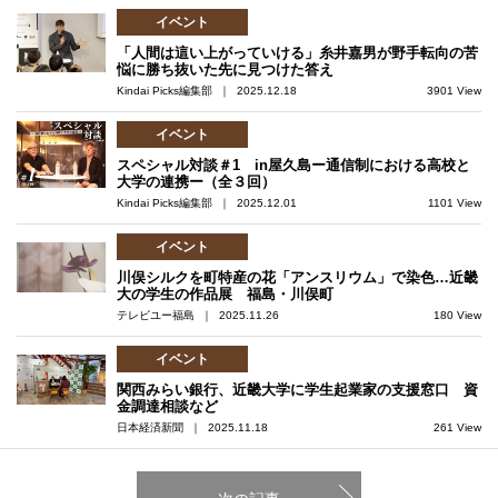
イベント
「人間は這い上がっていける」糸井嘉男が野手転向の苦
悩に勝ち抜いた先に見つけた答え
Kindai Picks編集部 ｜ 2025.12.18
3901 View
イベント
スペシャル対談＃1 in屋久島ー通信制における高校と
大学の連携ー（全３回）
Kindai Picks編集部 ｜ 2025.12.01
1101 View
イベント
川俣シルクを町特産の花「アンスリウム」で染色…近畿
大の学生の作品展 福島・川俣町
テレビユー福島 ｜ 2025.11.26
180 View
イベント
関西みらい銀行、近畿大学に学生起業家の支援窓口 資
金調達相談など
日本経済新聞 ｜ 2025.11.18
261 View