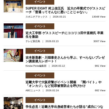
イベント
SUPER EIGHT 村上信五氏 近大の卒業式でゲストスピ
ーチ「普通ってそんなに悪いことじゃない」
スポニチアネックス ｜ 2026.03.21
13048 View
イベント
近大工学部 ゲストスピーチにココリコ田中直樹氏 卒業
生を激励
テレビ新広島 ｜ 2026.03.13
3007 View
イベント
吉本新喜劇・川畑泰史さんから学ぶ、すべらないプレゼ
ン講座潜入レポート！
Kindai Picks編集部 ｜ 2026.03.12
981 View
イベント
近畿大学で大阪府警がイベント開催 「闇バイト」や
「オンカジ」など犯罪被害防止を呼びかけ
ABCニュース ｜ 2026.02.24
682 View
イベント
学生必見！近畿大学出身経営者たちが語る“成功につな