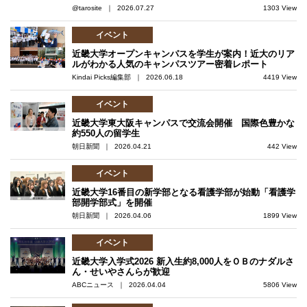
@tarosite ｜ 2026.07.27
1303 View
イベント
近畿大学オープンキャンパスを学生が案内！近大のリア
ルがわかる人気のキャンパスツアー密着レポート
Kindai Picks編集部 ｜ 2026.06.18
4419 View
イベント
近畿大学東大阪キャンパスで交流会開催 国際色豊かな
約550人の留学生
朝日新聞 ｜ 2026.04.21
442 View
イベント
近畿大学16番目の新学部となる看護学部が始動「看護学
部開学部式」を開催
朝日新聞 ｜ 2026.04.06
1899 View
イベント
近畿大学入学式2026 新入生約8,000人をＯＢのナダルさ
ん・せいやさんらが歓迎
ABCニュース ｜ 2026.04.04
5806 View