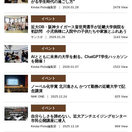
がる学生時代の過ごし方”
Kindai Picks編集部 ｜ 2026.01.28
2478 View
イベント
近大OB・阪神タイガース畠世周選手が近畿大学病院を
初訪問 小児病棟に入院中の子供たちや家族とふれあう
サンスポ ｜ 2026.01.26
1143 View
イベント
AIとともに未来の大学を創る。ChatGPT学生ハッカソン
を開催！
Kindai Picks編集部 ｜ 2026.01.07
1522 View
イベント
ノーベル化学賞 北川進さん かつて勤務の近畿大学で記
念講演
NHK ONE ｜ 2025.12.24
925 View
イベント
自分らしさを諦めない。近大アンチエイジングセンター
市民公開講座に潜入
Kindai Picks編集部 ｜ 2025.12.18
969 View