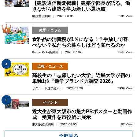
【建設通信新聞掲載】建築学部長が語る、働
きながら建築を学ぶ新しい選択肢
建設通信新聞 ｜ 2026.08.05
191 View
雑学・コラム
3
食料品の消費税が1％になる！？手放しで喜
べない？私たちの暮らしはどう変わるのか
Kindai Picks編集部 ｜ 2026.07.09
2144 View
4
広報・ニュース
高校生の「志願したい大学」近畿大学が初の
単独1位『進学ブランド力調査 2026』
リクルート進学総研 ｜ 2026.07.29
2939 View
5
イベント
近大生が東大阪市の魅力PRポスターと動画作
成 受賞作を市役所に展示
東大阪経済新聞 ｜ 2026.08.05
87 View
全部見る