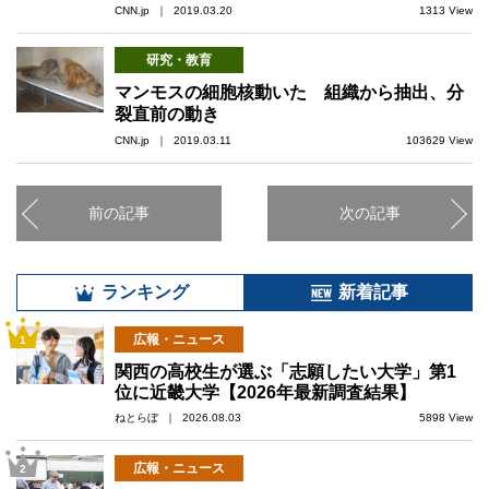
CNN.jp ｜ 2019.03.20
1313 View
研究・教育
マンモスの細胞核動いた 組織から抽出、分
裂直前の動き
CNN.jp ｜ 2019.03.11
103629 View
前の記事
次の記事
ランキング
新着記事
広報・ニュース
1
関西の高校生が選ぶ「志願したい大学」第1
位に近畿大学【2026年最新調査結果】
ねとらぼ ｜ 2026.08.03
5898 View
広報・ニュース
2