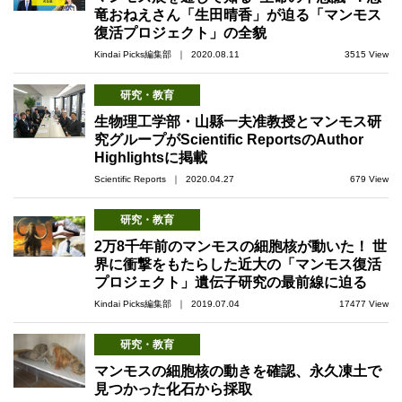
竜おねえさん「生田晴香」が迫る「マンモス
復活プロジェクト」の全貌
Kindai Picks編集部 ｜ 2020.08.11
3515 View
研究・教育
生物理工学部・山縣一夫准教授とマンモス研
究グループがScientific ReportsのAuthor
Highlightsに掲載
Scientific Reports ｜ 2020.04.27
679 View
研究・教育
2万8千年前のマンモスの細胞核が動いた！ 世
界に衝撃をもたらした近大の「マンモス復活
プロジェクト」遺伝子研究の最前線に迫る
Kindai Picks編集部 ｜ 2019.07.04
17477 View
研究・教育
マンモスの細胞核の動きを確認、永久凍土で
見つかった化石から採取