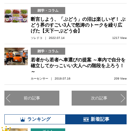
雑学・コラム
断言しよう、「ぶどう」の沼は楽しいぞ！ ぶ
どう界のすごい3人で怒涛のトークを繰り広
げた【天下一ぶどう会】
ソレドコ ｜ 2022.07.14
1217 View
雑学・コラム
若者から若者へ車選びの提案 ～車内で自分を
確立してかっこいい大人への階段を上ろう！
～
カーセンサー ｜ 2019.07.16
209 View
前の記事
次の記事
ランキング
新着記事