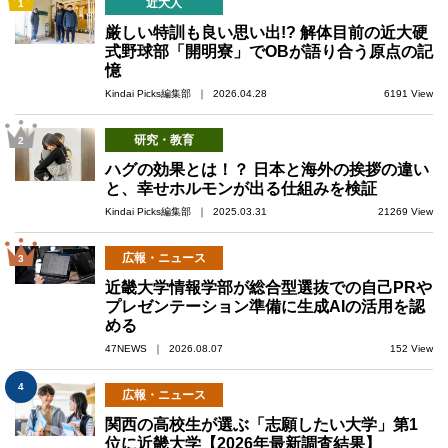
近大人
1
厳しい特訓も良い思い出!? 解体目前の近大硬
式野球部「開明寮」でOBが語り合う原点の記
憶
Kindai Picks編集部 ｜ 2026.04.28
6191 View
研究・教育
2
ハグの効果とは！？ 日本と海外の挨拶の違い
と、幸せホルモンが出る仕組みを検証
Kindai Picks編集部 ｜ 2025.03.31
21269 View
広報・ニュース
3
近畿大学情報学部が総合型選抜での自己PRや
プレゼンテーション準備に生成AIの活用を認
める
47NEWS ｜ 2026.08.07
152 View
4
広報・ニュース
関西の高校生が選ぶ「志願したい大学」第1
位に近畿大学【2026年最新調査結果】