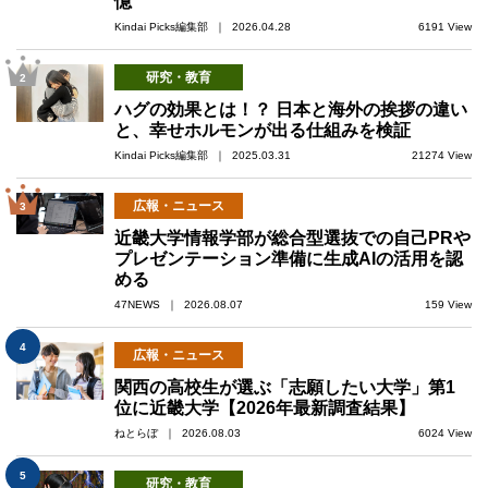
憶
Kindai Picks編集部 ｜ 2026.04.28
6191 View
研究・教育
2
ハグの効果とは！？ 日本と海外の挨拶の違い
と、幸せホルモンが出る仕組みを検証
Kindai Picks編集部 ｜ 2025.03.31
21274 View
広報・ニュース
3
近畿大学情報学部が総合型選抜での自己PRや
プレゼンテーション準備に生成AIの活用を認
める
47NEWS ｜ 2026.08.07
159 View
4
広報・ニュース
関西の高校生が選ぶ「志願したい大学」第1
位に近畿大学【2026年最新調査結果】
ねとらぼ ｜ 2026.08.03
6024 View
5
研究・教育