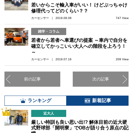
若いからこそ輸入車がいい！ けどぶっちゃけ
修理代ってどのくらい？？
カーセンサー ｜ 2019.08.08
747 View
雑学・コラム
若者から若者へ車選びの提案 ～車内で自分を
確立してかっこいい大人への階段を上ろう！
～
カーセンサー ｜ 2019.07.16
209 View
前の記事
次の記事
ランキング
新着記事
近大人
1
厳しい特訓も良い思い出!? 解体目前の近大硬
式野球部「開明寮」でOBが語り合う原点の記