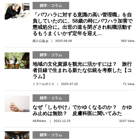
雑学・コラム
「パワハラに対する意識の高い管理職」を自
負していたのに、58歳の時にパワハラ加害で
懲戒処分に。出世の道を閉ざされ転職活動す
るもうまくいかず定年を迎え…
婦人公論.jp ｜ 2025.09.09
583 View
雑学・コラム
地域の文化資源を観光に活かすには？ 旅行
者目線で生まれる新たな伝統を考察した【コ
ラム】
トラベルボイス ｜ 2025.07.22
71 View
雑学・コラム
なぜ「しもやけ」でかゆくなるのか？ かゆ
み止めは無効？ 皮膚科医に聞いてみた
AERAdot. ｜ 2022.12.23
3107 View
雑学・コラム