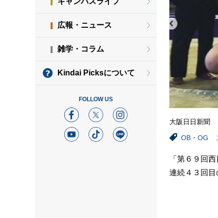
キャンパスライフ
広報・ニュース
雑学・コラム
Kindai Picksについて
FOLLOW US
大阪日日新聞
OB・OG
「第６９回西
連続４３回目