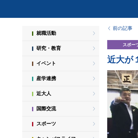
前の記事
就職活動
スポー
研究・教育
近大が
イベント
産学連携
近大人
国際交流
スポーツ