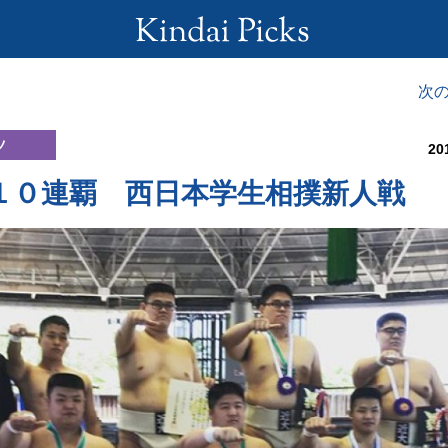
次
ツ
20
１０連覇 西日本学生相撲新人戦