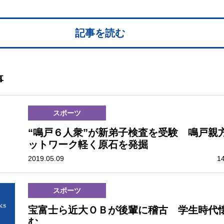
記事を読む
事
スポーツ
“鳴戸６人衆”が新弟子検査を受験 鳴戸親
ットワーク軽く原石を発掘
2019.05.09
1
スポーツ
宝富士ら近大ＯＢが後輩に稽古 学生時代
む