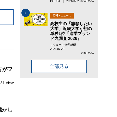
DOUBT ｜ 2026.07.28
6248 View
5
広報・ニュース
高校生の「志願したい
大学」近畿大学が初の
単独1位『進学ブラン
ド力調査 2026』
リクルート進学総研 ｜
2026.07.29
2989 View
全部見る
方がフ
431 View
懐かし