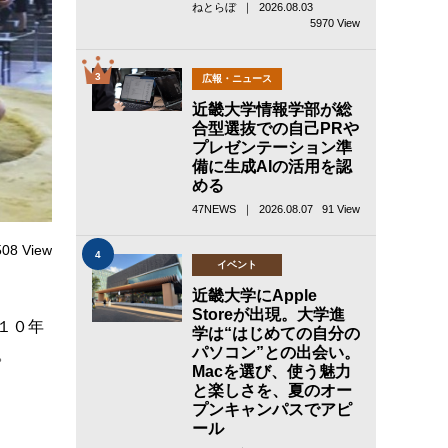
ねとらぼ ｜ 2026.08.03
5970 View
3
広報・ニュース
近畿大学情報学部が総
合型選抜での自己PRや
プレゼンテーション準
備に生成AIの活用を認
める
47NEWS ｜ 2026.08.07
91 View
508 View
4
イベント
近畿大学にApple
Storeが出現。大学進
１０年
学は“はじめての自分の
パソコン”との出会い。
。
Macを選び、使う魅力
と楽しさを、夏のオー
プンキャンパスでアピ
ール