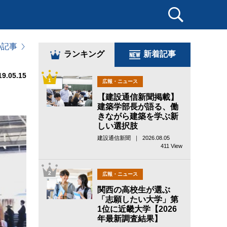
の記事
ランキング
新着記事
19.05.15
1
広報・ニュース
【建設通信新聞掲載】
建築学部長が語る、働
きながら建築を学ぶ新
しい選択肢
建設通信新聞 ｜ 2026.08.05
411 View
2
広報・ニュース
関西の高校生が選ぶ
「志願したい大学」第
1位に近畿大学【2026
年最新調査結果】