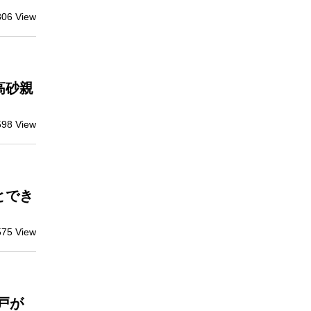
806 View
高砂親
598 View
とでき
575 View
戸が