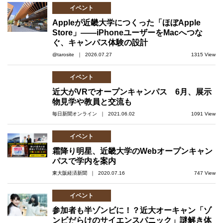
イベント
Appleが近畿大学につくった「ほぼApple
Store」――iPhoneユーザーをMacへつな
ぐ、キャンパス体験の設計
@tarosite ｜ 2026.07.27
1315 View
イベント
近大がVRでオープンキャンパス 6月、展示
物見学や教員と交流も
毎日新聞オンライン ｜ 2021.06.02
1091 View
イベント
霜降り明星、近畿大学のWebオープンキャン
パスで学内を案内
東大阪経済新聞 ｜ 2020.07.16
747 View
イベント
参加者も半ゾンビに！？近大オーキャン「ゾ
ンビだらけのサイエンスパニック」謎解き体