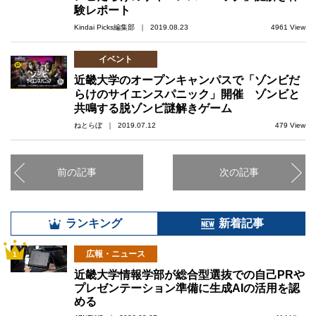
験レポート
Kindai Picks編集部 ｜ 2019.08.23
4961 View
イベント
近畿大学のオープンキャンパスで「ゾンビだ
らけのサイエンスパニック」開催 ゾンビと
共鳴する脱ゾンビ謎解きゲーム
ねとらぼ ｜ 2019.07.12
479 View
前の記事
次の記事
ランキング
新着記事
広報・ニュース
1
近畿大学情報学部が総合型選抜での自己PRや
プレゼンテーション準備に生成AIの活用を認
める