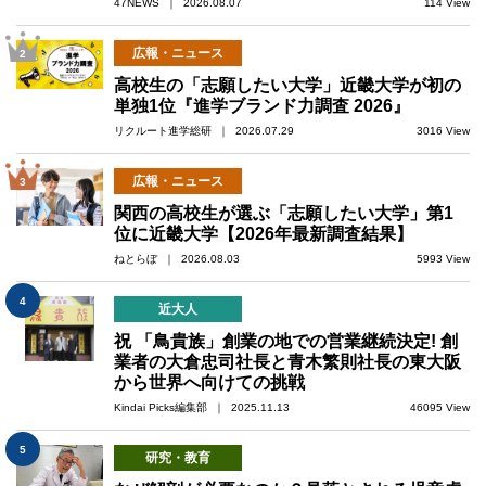
47NEWS ｜ 2026.08.07
114 View
広報・ニュース
2
高校生の「志願したい大学」近畿大学が初の
単独1位『進学ブランド力調査 2026』
リクルート進学総研 ｜ 2026.07.29
3016 View
広報・ニュース
3
関西の高校生が選ぶ「志願したい大学」第1
位に近畿大学【2026年最新調査結果】
ねとらぼ ｜ 2026.08.03
5993 View
4
近大人
祝 「鳥貴族」創業の地での営業継続決定! 創
業者の大倉忠司社長と青木繁則社長の東大阪
から世界へ向けての挑戦
Kindai Picks編集部 ｜ 2025.11.13
46095 View
5
研究・教育