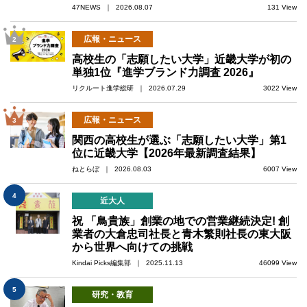
47NEWS ｜ 2026.08.07
131 View
広報・ニュース
2
高校生の「志願したい大学」近畿大学が初の
単独1位『進学ブランド力調査 2026』
リクルート進学総研 ｜ 2026.07.29
3022 View
広報・ニュース
3
関西の高校生が選ぶ「志願したい大学」第1
位に近畿大学【2026年最新調査結果】
ねとらぼ ｜ 2026.08.03
6007 View
4
近大人
祝 「鳥貴族」創業の地での営業継続決定! 創
業者の大倉忠司社長と青木繁則社長の東大阪
から世界へ向けての挑戦
Kindai Picks編集部 ｜ 2025.11.13
46099 View
5
研究・教育