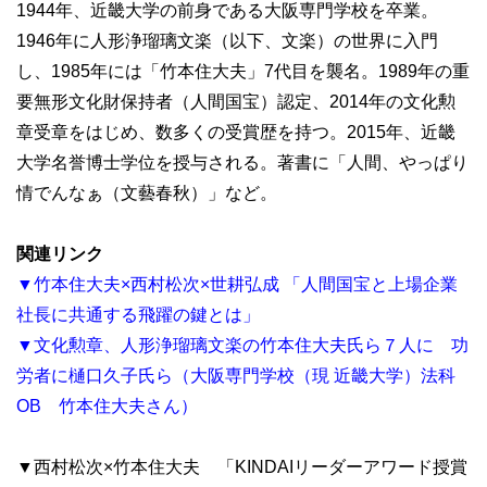
1944年、近畿大学の前身である大阪専門学校を卒業。
1946年に人形浄瑠璃文楽（以下、文楽）の世界に入門
し、1985年には「竹本住大夫」7代目を襲名。1989年の重
要無形文化財保持者（人間国宝）認定、2014年の文化勲
章受章をはじめ、数多くの受賞歴を持つ。2015年、近畿
大学名誉博士学位を授与される。著書に「人間、やっぱり
情でんなぁ（文藝春秋）」など。
関連リンク
▼竹本住大夫×西村松次×世耕弘成 「人間国宝と上場企業
社長に共通する飛躍の鍵とは」
▼文化勲章、人形浄瑠璃文楽の竹本住大夫氏ら７人に 功
労者に樋口久子氏ら（大阪専門学校（現 近畿大学）法科
OB 竹本住大夫さん）
▼西村松次×竹本住大夫 「KINDAIリーダーアワード授賞