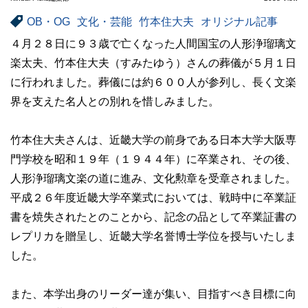
OB・OG
文化・芸能
竹本住大夫
オリジナル記事
４月２８日に９３歳で亡くなった人間国宝の人形浄瑠璃文
楽太夫、竹本住大夫（すみたゆう）さんの葬儀が５月１日
に行われました。葬儀には約６００人が参列し、長く文楽
界を支えた名人との別れを惜しみました。
竹本住大夫さんは、近畿大学の前身である日本大学大阪専
門学校を昭和１９年（１９４４年）に卒業され、その後、
人形浄瑠璃文楽の道に進み、文化勲章を受章されました。
平成２６年度近畿大学卒業式においては、戦時中に卒業証
書を焼失されたとのことから、記念の品として卒業証書の
レプリカを贈呈し、近畿大学名誉博士学位を授与いたしま
した。
また、本学出身のリーダー達が集い、目指すべき目標に向