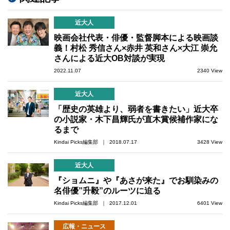
近大人
映画会社代表・俳優・監督脚本による映画談
義！村松 秀信さん×赤井 英和さん×大江 崇允
さんによる近大OB対談が実現
2022.11.07
2340 View
近大人
「歴史の英雄より、弱者を書きたい」近大卒
の小説家・木下昌輝氏が直木賞候補作家にな
るまで
Kindai Picks編集部 ｜ 2018.07.17
3428 View
近大人
『ショムニ』や『あさが来た』でお馴染みの
名俳優”升毅”のルーツに迫る
Kindai Picks編集部 ｜ 2017.12.01
6401 View
広報・ニュース