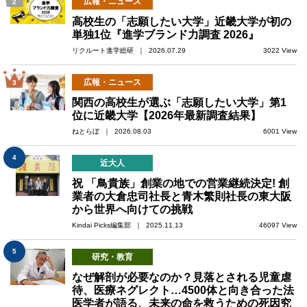
広報・ニュース
2
高校生の「志願したい大学」近畿大学が初の
単独1位『進学ブランド力調査 2026』
リクルート進学総研 ｜ 2026.07.29
3022 View
広報・ニュース
3
関西の高校生が選ぶ「志願したい大学」第1
位に近畿大学【2026年最新調査結果】
ねとらぼ ｜ 2026.08.03
6001 View
4
近大人
祝 「鳥貴族」創業の地での営業継続決定! 創
業者の大倉忠司社長と青木繁則社長の東大阪
から世界へ向けての挑戦
Kindai Picks編集部 ｜ 2025.11.13
46097 View
5
研究・教育
なぜ解剖が必要なのか？見落とされる児童虐
待、医療ネグレクト…4500体と向き合った法
医学者が語る、未来の命を救うための死因究