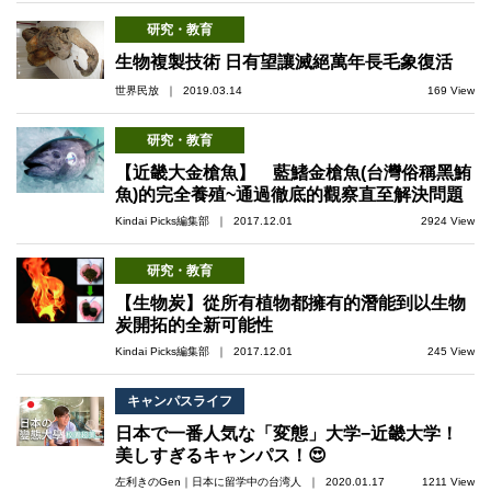
研究・教育
生物複製技術 日有望讓滅絕萬年長毛象復活
世界民放 ｜ 2019.03.14
169 View
研究・教育
【近畿大金槍魚】 藍鰭金槍魚(台灣俗稱黑鮪
魚)的完全養殖~通過徹底的觀察直至解決問題
Kindai Picks編集部 ｜ 2017.12.01
2924 View
研究・教育
【生物炭】從所有植物都擁有的潛能到以生物
炭開拓的全新可能性
Kindai Picks編集部 ｜ 2017.12.01
245 View
キャンパスライフ
日本で一番人気な「変態」大学−近畿大学！
美しすぎるキャンパス！😍
左利きのGen｜日本に留学中の台湾人 ｜ 2020.01.17
1211 View