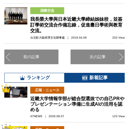
国際交流
我長榮大學與日本近畿大學締結姊妹校，並簽
訂學術交流合作備忘錄，促進臺日學術與教育
交流。
台北駐大阪經濟文化辦事處 ｜ 2019.04.08
203 View
前の記事
次の記事
ランキング
新着記事
広報・ニュース
1
近畿大学情報学部が総合型選抜での自己PRや
プレゼンテーション準備に生成AIの活用を認
める
47NEWS ｜ 2026.08.07
123 View