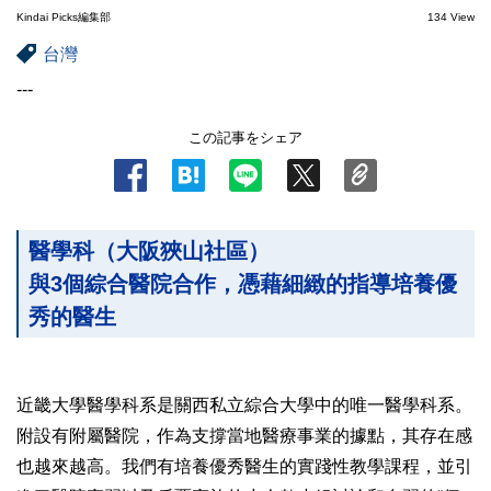
Kindai Picks編集部
134 View
台灣
---
この記事をシェア
醫學科（大阪狹山社區）
與3個綜合醫院合作，憑藉細緻的指導培養優
秀的醫生
近畿大學醫學科系是關西私立綜合大學中的唯一醫學科系。
附設有附屬醫院，作為支撐當地醫療事業的據點，其存在感
也越來越高。我們有培養優秀醫生的實踐性教學課程，並引