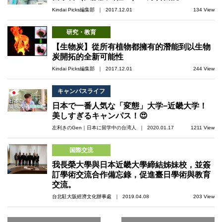
Kindai Picks編集部 ｜ 2017.12.01
134 View
研究・教育
【生物炭】從所有植物都擁有的潛能到以生物
炭開拓的全新可能性
Kindai Picks編集部 ｜ 2017.12.01
244 View
キャンパスライフ
日本で一番人気な「変態」大学−近畿大学！
美しすぎるキャンパス！😍
左利きのGen｜日本に留学中の台湾人 ｜ 2020.01.17
1211 View
国際交流
我長榮大學與日本近畿大學締結姊妹校，並簽
訂學術交流合作備忘錄，促進臺日學術與教育
交流。
台北駐大阪經濟文化辦事處 ｜ 2019.04.08
203 View