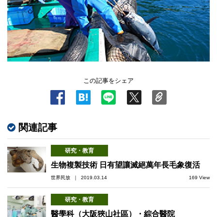
この記事をシェア
関連記事
研究・教育
生物複製技術 日有望讓滅絕萬年長毛象復活
世界民放 ｜ 2019.03.14
169 View
研究・教育
醫學科（大阪狹山社區）・綜合醫院