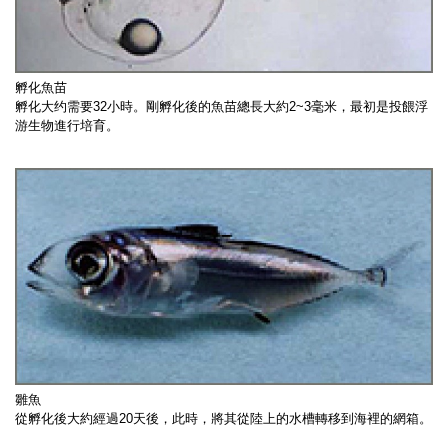
孵化魚苗
孵化大约需要32小時。剛孵化後的魚苗總長大約2~3毫米，最初是投餵浮
游生物進行培育。
雛魚
從孵化後大約經過20天後，此時，將其從陸上的水槽轉移到海裡的網箱。