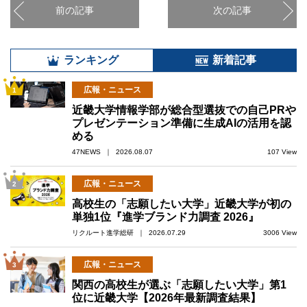
前の記事
次の記事
ランキング
新着記事
広報・ニュース
1
近畿大学情報学部が総合型選抜での自己PRや
プレゼンテーション準備に生成AIの活用を認
める
47NEWS ｜ 2026.08.07
107 View
広報・ニュース
2
高校生の「志願したい大学」近畿大学が初の
単独1位『進学ブランド力調査 2026』
リクルート進学総研 ｜ 2026.07.29
3006 View
広報・ニュース
3
関西の高校生が選ぶ「志願したい大学」第1
位に近畿大学【2026年最新調査結果】