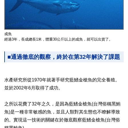
成魚
經過3年，長成總長1米，體重30公斤以上的成魚，就可以出貨了。
■通過徹底的觀察，終於在第32年解決了課題
水產研究所從1970年就著手研究藍鰭金槍魚的完全養殖。
並於2002年6月取得了成功。
之所以花費了32年之久，是因為藍鰭金槍魚(台灣俗稱黑鮪
魚)是一種非常敏感的魚，並且人類對其生態也不瞭解導致
的。實現這一技術的關鍵在於徹底觀察藍鰭金槍魚(台灣俗
稱黑鮪魚)。