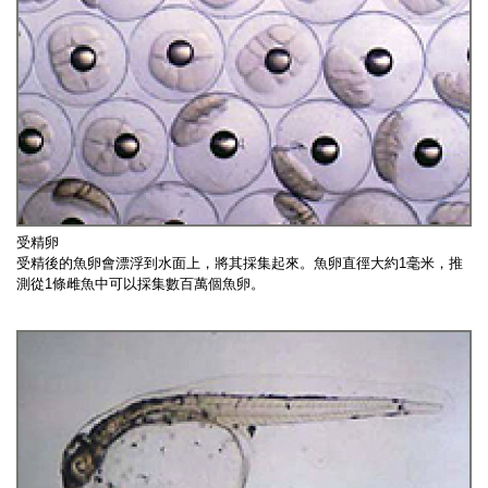
受精卵
受精後的魚卵會漂浮到水面上，將其採集起來。魚卵直徑大約1毫米，推
測從1條雌魚中可以採集數百萬個魚卵。