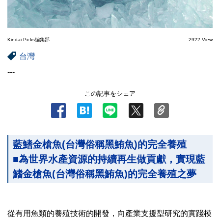
Kindai Picks編集部
2922 View
台灣
---
この記事をシェア
藍鰭金槍魚(台灣俗稱黑鮪魚)的完全養殖
■為世界水產資源的持續再生做貢獻，實現藍
鰭金槍魚(台灣俗稱黑鮪魚)的完全養殖之夢
從有用魚類的養殖技術的開發，向產業支援型研究的實踐模