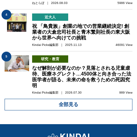
ねとらぼ ｜ 2026.08.03
5986 View
4
近大人
祝 「鳥貴族」創業の地での営業継続決定! 創
業者の大倉忠司社長と青木繁則社長の東大阪
から世界へ向けての挑戦
Kindai Picks編集部 ｜ 2025.11.13
46091 View
5
研究・教育
なぜ解剖が必要なのか？見落とされる児童虐
待、医療ネグレクト…4500体と向き合った法
医学者が語る、未来の命を救うための死因究
明
Kindai Picks編集部 ｜ 2026.07.30
989 View
全部見る