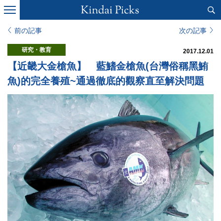
前の記事
次の記事
研究・教育
2017.12.01
【近畿大金槍魚】 藍鰭金槍魚(台灣俗稱黑鮪
魚)的完全養殖~通過徹底的觀察直至解決問題