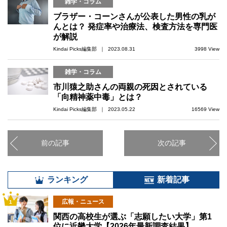
雑学・コラム
ブラザー・コーンさんが公表した男性の乳が
んとは？ 発症率や治療法、検査方法を専門医
が解説
Kindai Picks編集部 ｜ 2023.08.31
3998 View
雑学・コラム
市川猿之助さんの両親の死因とされている
「向精神薬中毒」とは？
Kindai Picks編集部 ｜ 2023.05.22
16569 View
前の記事
次の記事
ランキング
新着記事
広報・ニュース
1
関西の高校生が選ぶ「志願したい大学」第1
位に近畿大学【2026年最新調査結果】