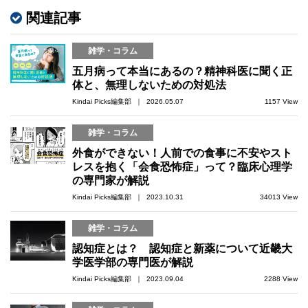
関連記事
雑学・コラム
五月病って本当にあるの？精神科医に聞く正
体と、無理しないための対処法
Kindai Picks編集部 ｜ 2026.05.07
1157 View
雑学・コラム
外食ができない！人前での食事に不安やスト
レスを抱く「会食恐怖症」って？臨床心理学
の専門家が解説
Kindai Picks編集部 ｜ 2023.10.31
34013 View
雑学・コラム
認知症とは？ 認知症と新薬について近畿大
学医学部の専門医が解説
Kindai Picks編集部 ｜ 2023.09.04
2288 View