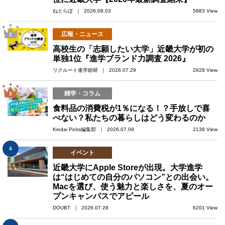
ねとらぼ ｜ 2026.08.03
5883 View
広報・ニュース
2
高校生の「志願したい大学」近畿大学が初の
単独1位『進学ブランド力調査 2026』
リクルート進学総研 ｜ 2026.07.29
2928 View
雑学・コラム
3
食料品の消費税が1％になる！？手放しで喜
べない？私たちの暮らしはどう変わるのか
Kindai Picks編集部 ｜ 2026.07.09
2138 View
4
イベント
近畿大学にApple Storeが出現。大学進学
は“はじめての自分のパソコン”との出会い。
Macを選び、使う魅力と楽しさを、夏のオー
プンキャンパスでアピール
DOUBT ｜ 2026.07.28
6201 View