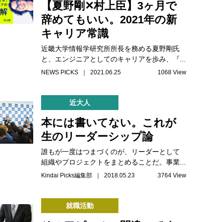
【夏野剛✕村上臣】3ヶ月で
辞めてもいい。2021年の新
キャリア常識
近畿大学情報学研究所所長を務める夏野剛氏
と、エンジニアとしてのキャリアを歩み、『...
NEWS PICKS ｜ 2021.06.25
1068 View
近大人
本には書いてない。これが
生のリーダーシップ論
誰もが一度はつまづくのが、リーダーとして
組織やプロジェクトをまとめることだ。事業...
Kindai Picks編集部 ｜ 2018.05.23
3764 View
就職活動