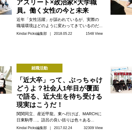
アスリート×政治家×大学職
員。働く女性の今と未来
近年「女性活躍」が謳われているが、実際の
職場環境はどのように変わってきているのだ...
Kindai Picks編集部 ｜ 2018.05.22
1548 View
就職活動
「近大卒」って、ぶっちゃけ
どうよ？社会人1年目が覆面
で語る、近大生を待ち受ける
現実はこうだ！
関関同立、産近甲龍。東へ行けば、MARCHに
日東駒専…。語呂の良い括りは色々ある...
Kindai Picks編集部 ｜ 2017.02.24
32309 View