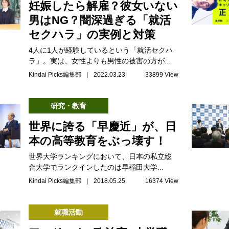
妊娠したら解雇？彼女いない
男はNG？闇深過ぎる「就活
セクハラ」の実例と対策
4人に1人が経験しているという「就活セクハ
ラ」。実は、女性よりも男性の被害の方が...
Kindai Picks編集部 ｜ 2022.03.23
33899 View
研究・教育
世界に誇る「早慶近」が、日
本の高等教育をぶっ壊す！
世界大学ランキングにおいて、日本の私立総
合大学でランクインしたのは早稲田大学...
Kindai Picks編集部 ｜ 2018.05.25
16374 View
就職活動