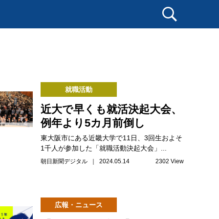
就職活動
近大で早くも就活決起大会、
例年より5カ月前倒し
東大阪市にある近畿大学で11日、3回生およそ
1千人が参加した「就職活動決起大会」...
朝日新聞デジタル ｜ 2024.05.14
2302 View
広報・ニュース