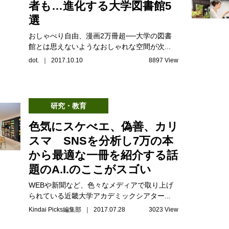
者も…進化する大学図書館5
選
おしゃべり自由、漫画2万冊超──大学の図書
館とは思えないようなおしゃれな空間が次...
dot. ｜ 2017.10.10
8897 View
研究・教育
色気にスケべエ、偽善、カリ
スマ SNSを分析し7万の本
から最適な一冊を紹介する話
題のA.I.のここがスゴい
WEBや新聞など、色々なメディアで取り上げ
られている近畿大学アカデミックシアター...
Kindai Picks編集部 ｜ 2017.07.28
3023 View