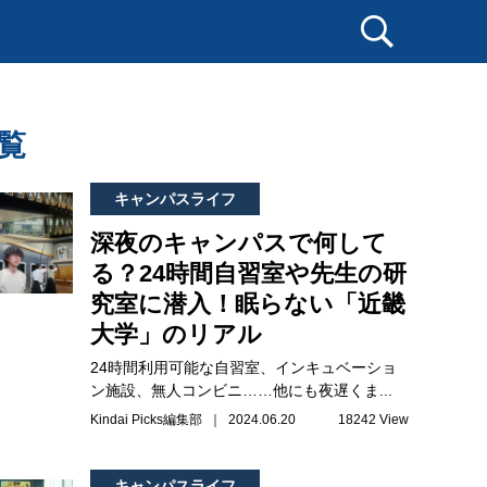
覧
キャンパスライフ
深夜のキャンパスで何して
る？24時間自習室や先生の研
究室に潜入！眠らない「近畿
大学」のリアル
24時間利用可能な自習室、インキュベーショ
ン施設、無人コンビニ……他にも夜遅くま...
Kindai Picks編集部 ｜ 2024.06.20
18242 View
キャンパスライフ