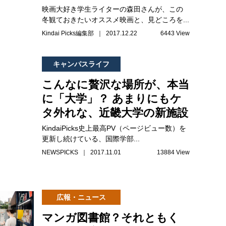
映画大好き学生ライターの森田さんが、この
冬観ておきたいオススメ映画と、見どころを...
Kindai Picks編集部 ｜ 2017.12.22
6443 View
キャンパスライフ
こんなに贅沢な場所が、本当
に「大学」？ あまりにもケ
タ外れな、近畿大学の新施設
KindaiPicks史上最高PV（ページビュー数）を
更新し続けている、国際学部...
NEWSPICKS ｜ 2017.11.01
13884 View
広報・ニュース
マンガ図書館？それともく