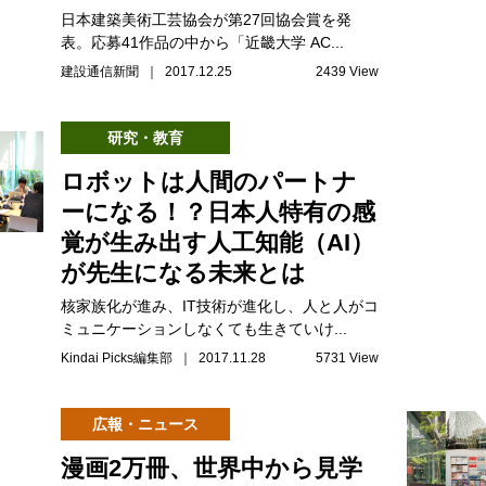
日本建築美術工芸協会が第27回協会賞を発
表。応募41作品の中から「近畿大学 AC...
建設通信新聞 ｜ 2017.12.25
2439 View
研究・教育
ロボットは人間のパートナ
ーになる！？日本人特有の感
覚が生み出す人工知能（AI）
が先生になる未来とは
核家族化が進み、IT技術が進化し、人と人がコ
ミュニケーションしなくても生きていけ...
Kindai Picks編集部 ｜ 2017.11.28
5731 View
広報・ニュース
漫画2万冊、世界中から見学