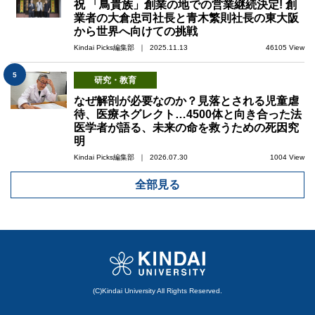
祝 「鳥貴族」創業の地での営業継続決定! 創
業者の大倉忠司社長と青木繁則社長の東大阪
から世界へ向けての挑戦
Kindai Picks編集部 ｜ 2025.11.13
46105 View
5
研究・教育
なぜ解剖が必要なのか？見落とされる児童虐
待、医療ネグレクト…4500体と向き合った法
医学者が語る、未来の命を救うための死因究
明
Kindai Picks編集部 ｜ 2026.07.30
1004 View
全部見る
(C)Kindai University All Rights Reserved.