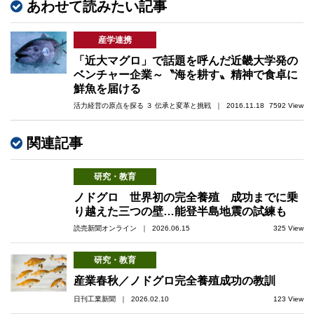
あわせて読みたい記事
産学連携
「近大マグロ」で話題を呼んだ近畿大学発の
ベンチャー企業～〝海を耕す〟精神で食卓に
鮮魚を届ける
活力経営の原点を探る ３ 伝承と変革と挑戦 ｜ 2016.11.18
7592 View
関連記事
研究・教育
ノドグロ 世界初の完全養殖 成功までに乗
り越えた三つの壁…能登半島地震の試練も
読売新聞オンライン ｜ 2026.06.15
325 View
研究・教育
産業春秋／ノドグロ完全養殖成功の教訓
日刊工業新聞 ｜ 2026.02.10
123 View