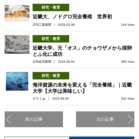
研究・教育
近畿大、ノドグロ完全養殖 世界初
日刊工業新聞 ｜ 2026.02.06
144 View
研究・教育
近畿大学、元「オス」のチョウザメから採卵
とふ化に成功
日本経済新聞 ｜ 2025.09.02
380 View
研究・教育
海洋資源の未来を変える「完全養殖」｜近畿
大学【大学は美味しい】
サライ.jp ｜ 2025.08.04
341 View
前の記事
次の記事