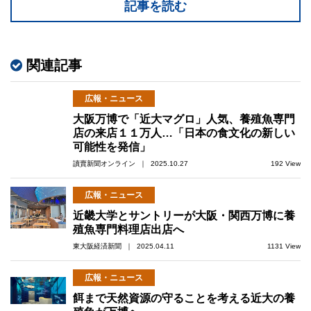
記事を読む
関連記事
広報・ニュース
大阪万博で「近大マグロ」人気、養殖魚専門
店の来店１１万人…「日本の食文化の新しい
可能性を発信」
讀賣新聞オンライン ｜ 2025.10.27
192 View
広報・ニュース
近畿大学とサントリーが大阪・関西万博に養
殖魚専門料理店出店へ
東大阪経済新聞 ｜ 2025.04.11
1131 View
広報・ニュース
餌まで天然資源の守ることを考える近大の養