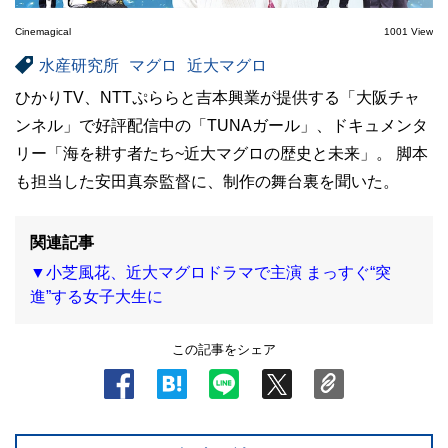
Cinemagical
1001 View
水産研究所
マグロ
近大マグロ
ひかりTV、NTTぷららと吉本興業が提供する「大阪チャ
ンネル」で好評配信中の「TUNAガール」、ドキュメンタ
リー「海を耕す者たち~近大マグロの歴史と未来」。 脚本
も担当した安田真奈監督に、制作の舞台裏を聞いた。
関連記事
▼小芝風花、近大マグロドラマで主演 まっすぐ“突
進”する女子大生に
この記事をシェア