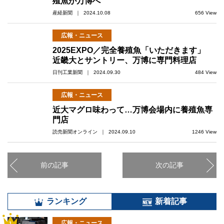
殖魚が万博へ
産経新聞 ｜ 2024.10.08
656 View
広報・ニュース
2025EXPO／完全養殖魚「いただきます」
近畿大とサントリー、万博に専門料理店
日刊工業新聞 ｜ 2024.09.30
484 View
広報・ニュース
近大マグロ味わって…万博会場内に養殖魚専
門店
読売新聞オンライン ｜ 2024.09.10
1246 View
前の記事
次の記事
ランキング
新着記事
広報・ニュース
1