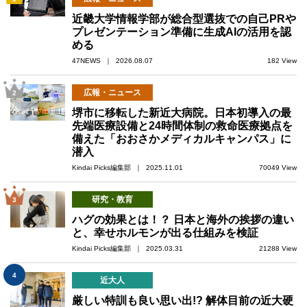
近畿大学情報学部が総合型選抜での自己PRや
プレゼンテーション準備に生成AIの活用を認
める
47NEWS ｜ 2026.08.07
182 View
広報・ニュース
2
堺市に移転した新近大病院。日本初導入の最
先端医療設備と24時間体制の救命医療拠点を
備えた「おおさかメディカルキャンパス」に
潜入
Kindai Picks編集部 ｜ 2025.11.01
70049 View
研究・教育
3
ハグの効果とは！？ 日本と海外の挨拶の違い
と、幸せホルモンが出る仕組みを検証
Kindai Picks編集部 ｜ 2025.03.31
21288 View
4
近大人
厳しい特訓も良い思い出!? 解体目前の近大硬