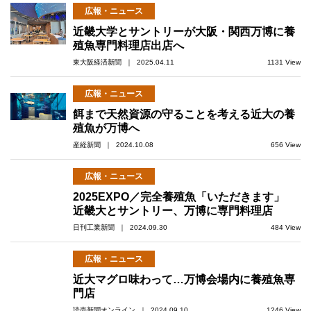
広報・ニュース
近畿大学とサントリーが大阪・関西万博に養
殖魚専門料理店出店へ
東大阪経済新聞 ｜ 2025.04.11
1131 View
広報・ニュース
餌まで天然資源の守ることを考える近大の養
殖魚が万博へ
産経新聞 ｜ 2024.10.08
656 View
広報・ニュース
2025EXPO／完全養殖魚「いただきます」
近畿大とサントリー、万博に専門料理店
日刊工業新聞 ｜ 2024.09.30
484 View
広報・ニュース
近大マグロ味わって…万博会場内に養殖魚専
門店
読売新聞オンライン ｜ 2024.09.10
1246 View