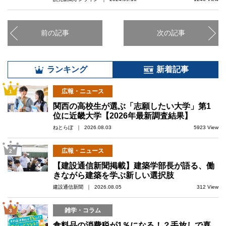
前の記事
次の記事
ランキング
新着記事
広報・ニュース
1
関西の高校生が選ぶ「志願したい大学」第1
位に近畿大学【2026年最新調査結果】
ねとらぼ ｜ 2026.08.03
5923 View
広報・ニュース
2
【建設通信新聞掲載】建築学部長が語る、働
きながら建築を学ぶ新しい選択肢
建設通信新聞 ｜ 2026.08.05
312 View
雑学・コラム
3
食料品の消費税が1％になる！？手放しで喜