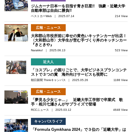
ジムカーナ日本一を目指す青き巨星!! 強豪・近畿大学
自動車部は自由に勝負!!
ベストカーWeb ｜ 2025.07.14
214 View
広報・ニュース
大和郡山市役所前に幸せの黄色いキッチンカーが出店！
〈大和郡山市〉大学生が営む手づくり丼のキッチンカー
『きときや』
Narakko! ｜ 2025.06.13
523 View
近大人
「コスプレ」の困りごとで、大学ビジネスプランコンテ
ストで３つの賞 海外向けサービスも視野に
朝日新聞 Thinkキャンパス ｜ 2025.05.26
1188 View
広報・ニュース
「夢見る少女じゃ…」 近畿大学工学部で卒業式 歌
手・相川七瀬さんがサプライズで登場
RCCニュース ｜ 2025.03.12
4648 View
キャンパスライフ
「Formula Gymkhana 2024」で３位の「近畿大学」は