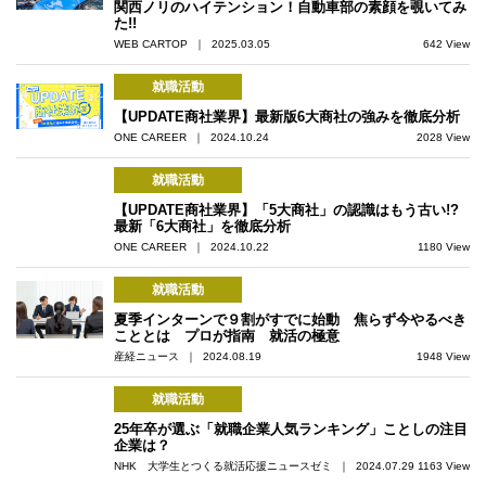
関西ノリのハイテンション！自動車部の素顔を覗いてみ
た!!
WEB CARTOP ｜ 2025.03.05
642 View
就職活動
【UPDATE商社業界】最新版6大商社の強みを徹底分析
ONE CAREER ｜ 2024.10.24
2028 View
就職活動
【UPDATE商社業界】「5大商社」の認識はもう古い!?
最新「6大商社」を徹底分析
ONE CAREER ｜ 2024.10.22
1180 View
就職活動
夏季インターンで９割がすでに始動 焦らず今やるべき
こととは プロが指南 就活の極意
産経ニュース ｜ 2024.08.19
1948 View
就職活動
25年卒が選ぶ「就職企業人気ランキング」ことしの注目
企業は？
NHK 大学生とつくる就活応援ニュースゼミ ｜ 2024.07.29
1163 View