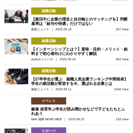
就職活動
【就活中に企業の理念と自分軸とのマッチングを】判断
基準は「給与や待遇」だけではない
産経ニュース ｜ 2025.09.18
337 View
就職活動
【インターンシップとは？】意味・目的・メリット・給
料まで初心者向けにわかりやすく解説
dodaキャンパス ｜ 2025.09.16
402 View
就職活動
【27卒学生が選ぶ 就職人気企業ランキング中間発表】
学生の就活観が変容する今、選ばれる企業とは
産経ニュース ｜ 2025.09.11
1040 View
イベント
飯塚 保育学ぶ学生が読み聞かせなどで子どもたちとふ
れあう
NHK 福岡 NEWS WEB ｜ 2025.08.25
126 View
スポーツ