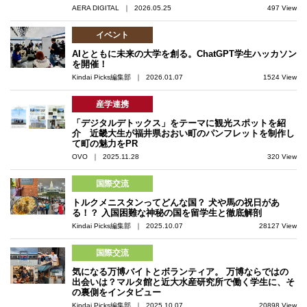
AERA DIGITAL ｜ 2026.05.25
497 View
イベント
AIとともに未来の大学を創る。ChatGPT学生ハッカソン
を開催！
Kindai Picks編集部 ｜ 2026.01.07
1524 View
産学連携
「デジタルデトックス」をテーマに観光スポットを紹
介 近畿大生が福井県おおい町のパンフレットを制作し
て町の魅力をPR
OVO ｜ 2025.11.28
320 View
国際交流
トルクメニスタンってどんな国？ 犬や馬の祝日があ
る！？ 入国困難な神秘の国を留学生と徹底解剖
Kindai Picks編集部 ｜ 2025.10.07
28127 View
国際交流
気になる万博バイトとボランティア。 万博ならではの
出会いは？マルタ館と近大水産研究所で働く学生に、そ
の裏側をインタビュー
Kindai Picks編集部 ｜ 2025.10.07
20898 View