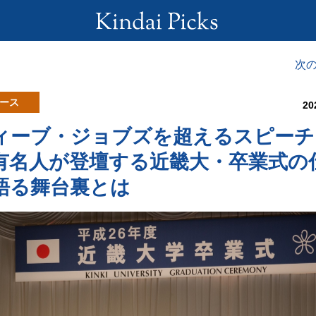
次
ース
20
ィーブ・ジョブズを超えるスピーチ
有名人が登壇する近畿大・卒業式の
語る舞台裏とは