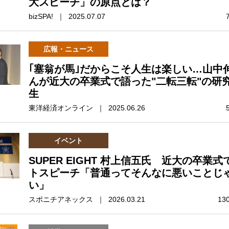
大スピーチ」の原点とは？
bizSPA! ｜ 2025.07.07
広報・ニュース
｢塞翁が馬｣だからこそ人生は楽しい…山中
んが近大の卒業式で語った"二転三転"の研
生
東洋経済オンライン ｜ 2025.06.26
イベント
SUPER EIGHT 村上信五氏 近大の卒業式
トスピーチ「普通ってそんなに悪いことじ
い」
スポニチアネックス ｜ 2026.03.21
13