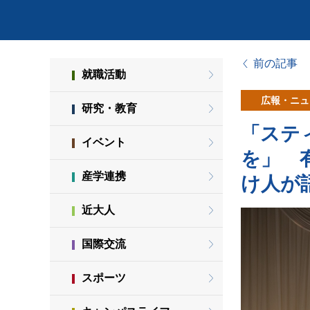
前の記事
就職活動
広報・ニュ
研究・教育
「ステ
イベント
を」 
産学連携
け人が
近大人
国際交流
スポーツ