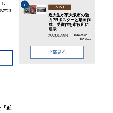
とし
5
イベント
弘本部
近大生が東大阪市の魅
力PRポスターと動画作
成 受賞作を市役所に
展示
東大阪経済新聞 ｜ 2026.08.05
100 View
全部見る
た「近