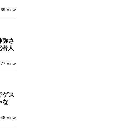
769 View
伸弥さ
究者人
577 View
でゲス
ゃな
048 View