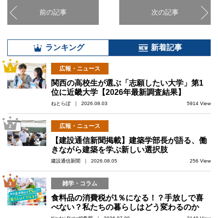
前の記事
次の記事
ランキング
新着記事
広報・ニュース
1
関西の高校生が選ぶ「志願したい大学」第1
位に近畿大学【2026年最新調査結果】
ねとらぼ ｜ 2026.08.03
5914 View
広報・ニュース
2
【建設通信新聞掲載】建築学部長が語る、働
きながら建築を学ぶ新しい選択肢
建設通信新聞 ｜ 2026.08.05
256 View
雑学・コラム
3
食料品の消費税が1％になる！？手放しで喜
べない？私たちの暮らしはどう変わるのか