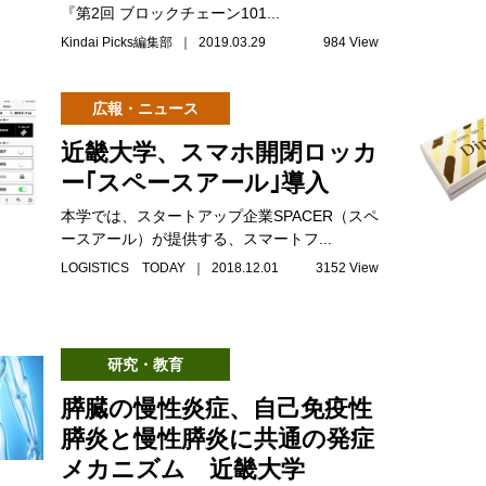
『第2回 ブロックチェーン101...
Kindai Picks編集部 ｜ 2019.03.29
984 View
広報・ニュース
近畿大学、スマホ開閉ロッカ
ー｢スペースアール｣導入
本学では、スタートアップ企業SPACER（スペ
ースアール）が提供する、スマートフ...
LOGISTICS TODAY ｜ 2018.12.01
3152 View
研究・教育
膵臓の慢性炎症、自己免疫性
膵炎と慢性膵炎に共通の発症
メカニズム 近畿大学