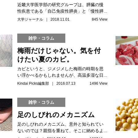
近畿大学医学部の研究グループは、膵臓の慢
性疾患である「自己免疫性膵炎」と「慢性膵...
大学ジャーナル ｜ 2018.11.01
845 View
雑学・コラム
梅雨だけじゃない。気を付
けたい夏のカビ。
カビというと、ジメジメした梅雨の時期を思
い浮かべるかもしれませんが、高温多湿な日...
Kindai Picks編集部 ｜ 2016.07.13
1496 View
雑学・コラム
足のしびれのメカニズム
足のしびれのメカニズム、意外と知られてい
ないのでは？親指を重ねて、そこに納めるよ...