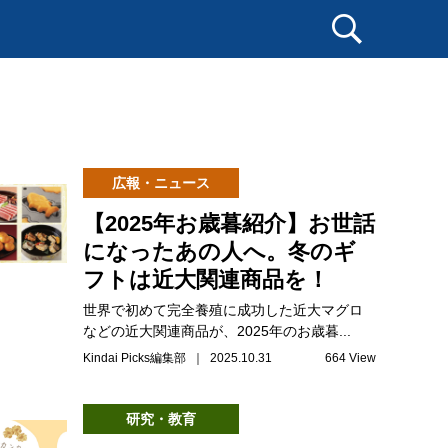
広報・ニュース
【2025年お歳暮紹介】お世話
になったあの人へ。冬のギ
フトは近大関連商品を！
世界で初めて完全養殖に成功した近大マグロ
などの近大関連商品が、2025年のお歳暮...
Kindai Picks編集部 ｜ 2025.10.31
664 View
研究・教育