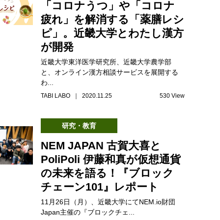
「コロナうつ」や「コロナ
疲れ」を解消する「薬膳レシ
ピ」。近畿大学とわたし漢方
が開発
近畿大学東洋医学研究所、近畿大学農学部
と、オンライン漢方相談サービスを展開する
わ...
TABI LABO ｜ 2020.11.25
530 View
研究・教育
NEM JAPAN 古賀大喜と
PoliPoli 伊藤和真が仮想通貨
の未来を語る！『ブロック
チェーン101』レポート
11月26日（月）、近畿大学にてNEM.io財団
Japan主催の『ブロックチェ...