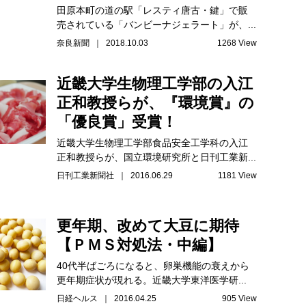
田原本町の道の駅「レスティ唐古・鍵」で販
売されている「バンビーナジェラート」が、...
奈良新聞 ｜ 2018.10.03
1268 View
近畿大学生物理工学部の入江
正和教授らが、『環境賞』の
「優良賞」受賞！
近畿大学生物理工学部食品安全工学科の入江
正和教授らが、国立環境研究所と日刊工業新...
日刊工業新聞社 ｜ 2016.06.29
1181 View
更年期、改めて大豆に期待
【ＰＭＳ対処法・中編】
40代半ばごろになると、卵巣機能の衰えから
更年期症状が現れる。近畿大学東洋医学研...
日経ヘルス ｜ 2016.04.25
905 View