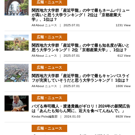
広報・ニュース
関西地方大学群「産近甲龍」の中で最もネームバリュー
が高いと思う大学ランキング！ 2位は「京都産業大
学」、1位は？
All About ニュース ｜ 2025.07.01
1231 View
広報・ニュース
関西地方大学群「産近甲龍」の中で最も知名度が高いと
思う大学ランキング！ 2位「京都産業大学」、1位は？
All About ニュース ｜ 2025.07.01
612 View
広報・ニュース
関西地方大学群「産近甲龍」の中で最もキャンパスライ
フが充実していそうだと思う大学ランキング！ 1位は？
All About ニュース ｜ 2025.07.01
1606 View
広報・ニュース
バズる寿司職人・渡邉貴義がギロリ！2024年の新聞広告
は「あんたも知らん間に、近大を食べてんねんで。」
Kindai Picks編集部 ｜ 2024.01.03
8928 View
広報・ニュース