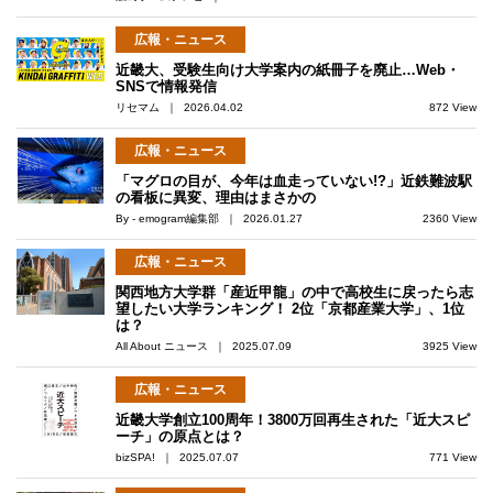
広報・ニュース
近畿大、受験生向け大学案内の紙冊子を廃止…Web・
SNSで情報発信
リセマム ｜ 2026.04.02
872 View
広報・ニュース
「マグロの目が、今年は血走っていない!?」近鉄難波駅
の看板に異変、理由はまさかの
By - emogram編集部 ｜ 2026.01.27
2360 View
広報・ニュース
関西地方大学群「産近甲龍」の中で高校生に戻ったら志
望したい大学ランキング！ 2位「京都産業大学」、1位
は？
All About ニュース ｜ 2025.07.09
3925 View
広報・ニュース
近畿大学創立100周年！3800万回再生された「近大スピ
ーチ」の原点とは？
bizSPA! ｜ 2025.07.07
771 View