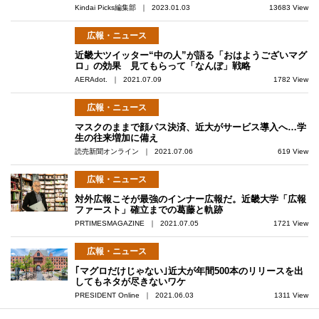
Kindai Picks編集部 ｜ 2023.01.03
13683 View
広報・ニュース
近畿大ツイッター“中の人”が語る「おはようございマグ
ロ」の効果 見てもらって「なんぼ」戦略
AERAdot. ｜ 2021.07.09
1782 View
広報・ニュース
マスクのままで顔パス決済、近大がサービス導入へ…学
生の往来増加に備え
読売新聞オンライン ｜ 2021.07.06
619 View
広報・ニュース
対外広報こそが最強のインナー広報だ。近畿大学「広報
ファースト」確立までの葛藤と軌跡
PRTIMESMAGAZINE ｜ 2021.07.05
1721 View
広報・ニュース
｢マグロだけじゃない｣近大が年間500本のリリースを出
してもネタが尽きないワケ
PRESIDENT Online ｜ 2021.06.03
1311 View