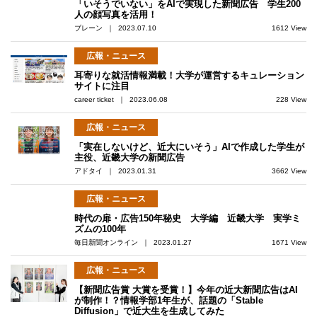
「いそうでいない」をAIで実現した新聞広告 学生200
人の顔写真を活用！
ブレーン ｜ 2023.07.10
1612 View
広報・ニュース
耳寄りな就活情報満載！大学が運営するキュレーション
サイトに注目
career ticket ｜ 2023.06.08
228 View
広報・ニュース
「実在しないけど、近大にいそう」AIで作成した学生が
主役、近畿大学の新聞広告
アドタイ ｜ 2023.01.31
3662 View
広報・ニュース
時代の扉・広告150年秘史 大学編 近畿大学 実学ミ
ズムの100年
毎日新聞オンライン ｜ 2023.01.27
1671 View
広報・ニュース
【新聞広告賞 大賞を受賞！】今年の近大新聞広告はAI
が制作！？情報学部1年生が、話題の「Stable
Diffusion」で近大生を生成してみた