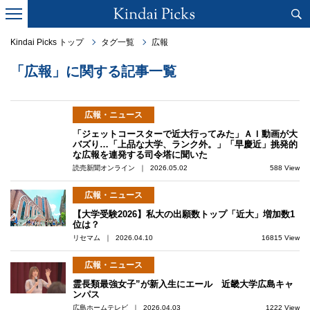
Kindai Picks トップ
タグ一覧
広報
「広報」に関する記事一覧
広報・ニュース
「ジェットコースターで近大行ってみた」ＡＩ動画が大
バズり…「上品な大学、ランク外。」「早慶近」挑発的
な広報を連発する司令塔に聞いた
読売新聞オンライン ｜ 2026.05.02
588 View
広報・ニュース
【大学受験2026】私大の出願数トップ「近大」増加数1
位は？
リセマム ｜ 2026.04.10
16815 View
広報・ニュース
霊長類最強女子”が新入生にエール 近畿大学広島キャ
ンパス
広島ホームテレビ ｜ 2026.04.03
1222 View