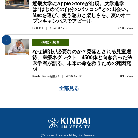
近畿大学にApple Storeが出現。大学進学
は“はじめての自分のパソコン”との出会い。
Macを選び、使う魅力と楽しさを、夏のオー
プンキャンパスでアピール
DOUBT ｜ 2026.07.28
6198 View
5
研究・教育
なぜ解剖が必要なのか？見落とされる児童虐
待、医療ネグレクト…4500体と向き合った法
医学者が語る、未来の命を救うための死因究
明
Kindai Picks編集部 ｜ 2026.07.30
938 View
全部見る
(C)Kindai University All Rights Reserved.