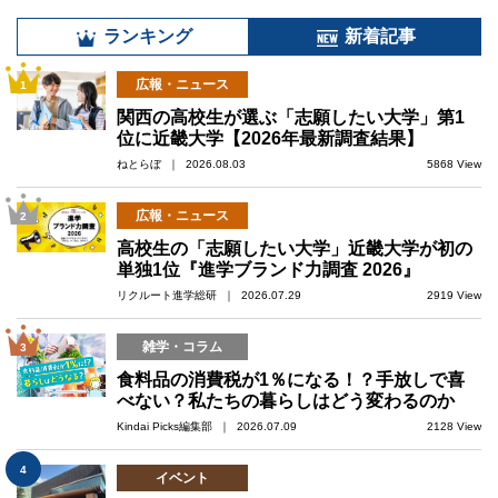
ランキング
新着記事
広報・ニュース
1
関西の高校生が選ぶ「志願したい大学」第1
位に近畿大学【2026年最新調査結果】
ねとらぼ ｜ 2026.08.03
5868 View
広報・ニュース
2
高校生の「志願したい大学」近畿大学が初の
単独1位『進学ブランド力調査 2026』
リクルート進学総研 ｜ 2026.07.29
2919 View
雑学・コラム
3
食料品の消費税が1％になる！？手放しで喜
べない？私たちの暮らしはどう変わるのか
Kindai Picks編集部 ｜ 2026.07.09
2128 View
4
イベント