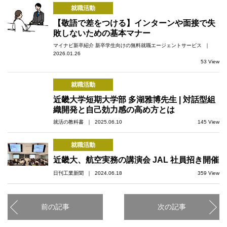
就職活動
【敬語で差をつける】インターンや面接で失
敗しないための基本マナー
マイナビ新卒紹介 新卒学生向けの無料就職エージェントサービス ｜
2026.01.26
53 View
就職活動
近畿大学短期大学部 多湖雅博先生 | 対話型組
織開発と自己効力感の高め方とは
就活の教科書 ｜ 2025.06.10
145 View
就職活動
近畿大、航空実務の講演会 JAL 社員招き開催
日刊工業新聞 ｜ 2024.06.18
359 View
前の記事
次の記事