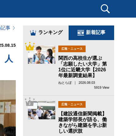
の記事
ランキング
新着記事
25.08.15
1
広報・ニュース
 人
関西の高校生が選ぶ
「志願したい大学」第
1位に近畿大学【2026
年最新調査結果】
ねとらぼ ｜ 2026.08.03
5919 View
2
広報・ニュース
【建設通信新聞掲載】
建築学部長が語る、働
きながら建築を学ぶ新
しい選択肢