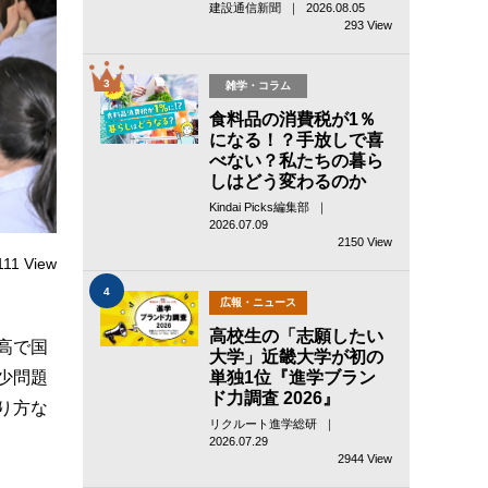
建設通信新聞 ｜ 2026.08.05
293 View
3
雑学・コラム
食料品の消費税が1％
になる！？手放しで喜
べない？私たちの暮ら
しはどう変わるのか
Kindai Picks編集部 ｜
2026.07.09
2150 View
111 View
4
広報・ニュース
高校生の「志願したい
高で国
大学」近畿大学が初の
単独1位『進学ブラン
少問題
ド力調査 2026』
り方な
リクルート進学総研 ｜
2026.07.29
2944 View