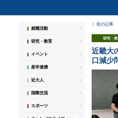
前の記事
就職活動
研究・教
研究・教育
近畿大
イベント
口減少
産学連携
近大人
国際交流
スポーツ