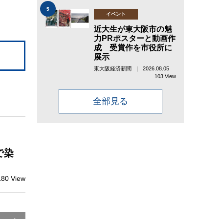
5
イベント
近大生が東大阪市の魅
力PRポスターと動画作
成 受賞作を市役所に
展示
東大阪経済新聞 ｜ 2026.08.05
103 View
全部見る
で染
180 View