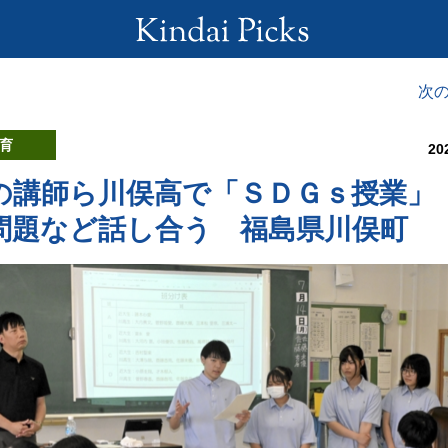
次
育
20
の講師ら川俣高で「ＳＤＧｓ授業」
問題など話し合う 福島県川俣町