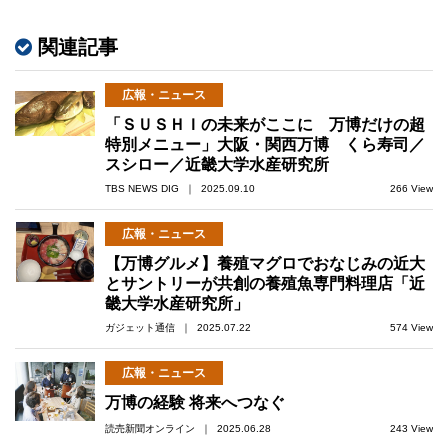
関連記事
広報・ニュース
「ＳＵＳＨＩの未来がここに 万博だけの超
特別メニュー」大阪・関西万博 くら寿司／
スシロー／近畿大学水産研究所
TBS NEWS DIG ｜ 2025.09.10
266 View
広報・ニュース
【万博グルメ】養殖マグロでおなじみの近大
とサントリーが共創の養殖魚専門料理店「近
畿大学水産研究所」
ガジェット通信 ｜ 2025.07.22
574 View
広報・ニュース
万博の経験 将来へつなぐ
読売新聞オンライン ｜ 2025.06.28
243 View