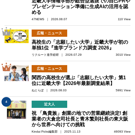
近畿大学情報学部が総合型選抜での自己PRや
プレゼンテーション準備に生成AIの活用を認
める
47NEWS ｜ 2026.08.07
110 View
広報・ニュース
2
高校生の「志願したい大学」近畿大学が初の
単独1位『進学ブランド力調査 2026』
リクルート進学総研 ｜ 2026.07.29
3010 View
広報・ニュース
3
関西の高校生が選ぶ「志願したい大学」第1
位に近畿大学【2026年最新調査結果】
ねとらぼ ｜ 2026.08.03
5991 View
4
近大人
祝 「鳥貴族」創業の地での営業継続決定! 創
業者の大倉忠司社長と青木繁則社長の東大阪
から世界へ向けての挑戦
Kindai Picks編集部 ｜ 2025.11.13
46093 View