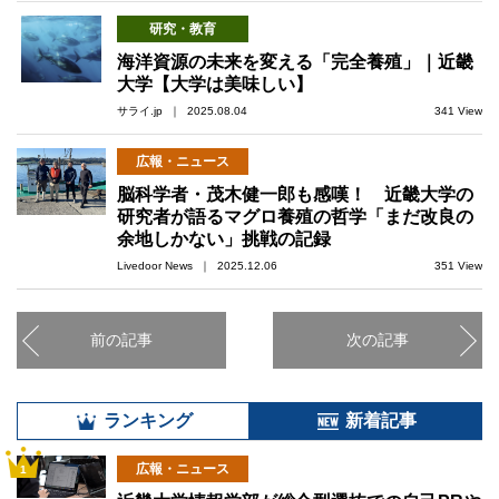
研究・教育
海洋資源の未来を変える「完全養殖」｜近畿
大学【大学は美味しい】
サライ.jp ｜ 2025.08.04
341 View
広報・ニュース
脳科学者・茂木健一郎も感嘆！ 近畿大学の
研究者が語るマグロ養殖の哲学「まだ改良の
余地しかない」挑戦の記録
Livedoor News ｜ 2025.12.06
351 View
前の記事
次の記事
ランキング
新着記事
広報・ニュース
1