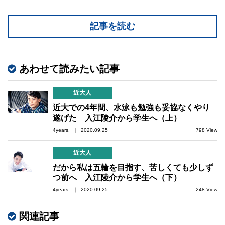
記事を読む
あわせて読みたい記事
近大人
近大での4年間、水泳も勉強も妥協なくやり
遂げた 入江陵介から学生へ（上）
4years. ｜ 2020.09.25
798 View
近大人
だから私は五輪を目指す、苦しくても少しず
つ前へ 入江陵介から学生へ（下）
4years. ｜ 2020.09.25
248 View
関連記事