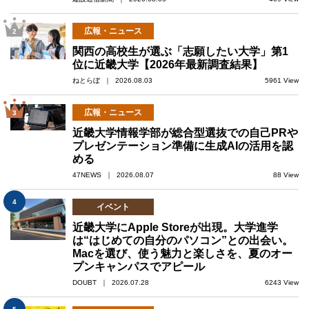
広報・ニュース
2
関西の高校生が選ぶ「志願したい大学」第1
位に近畿大学【2026年最新調査結果】
ねとらぼ ｜ 2026.08.03
5961 View
広報・ニュース
3
近畿大学情報学部が総合型選抜での自己PRや
プレゼンテーション準備に生成AIの活用を認
める
47NEWS ｜ 2026.08.07
88 View
4
イベント
近畿大学にApple Storeが出現。大学進学
は“はじめての自分のパソコン”との出会い。
Macを選び、使う魅力と楽しさを、夏のオー
プンキャンパスでアピール
DOUBT ｜ 2026.07.28
6243 View