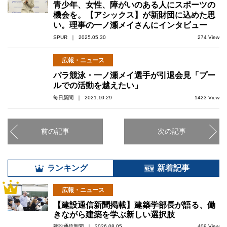
青少年、女性、障がいのある人にスポーツの
機会を。【アシックス】が新財団に込めた思
い。理事の一ノ瀬メイさんにインタビュー
SPUR ｜ 2025.05.30
274 View
広報・ニュース
パラ競泳・一ノ瀬メイ選手が引退会見「プー
ルでの活動を越えたい」
毎日新聞 ｜ 2021.10.29
1423 View
前の記事
次の記事
ランキング
新着記事
広報・ニュース
1
【建設通信新聞掲載】建築学部長が語る、働
きながら建築を学ぶ新しい選択肢
建設通信新聞 ｜ 2026.08.05
409 View