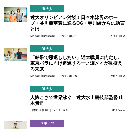
近大人
近大オリンピアン対談！日本水泳界のホー
プ・谷川亜華葉に送るOG・寺川綾からの助言
とは
Kindai Picks編集部 ｜ 2022.04.27
5781 View
近大人
「結果で恩返ししたい」近大職員に内定し、
東京パラに向け躍進する一ノ瀬メイが見据え
る未来
Kindai Picks編集部 ｜ 2019.01.25
5996 View
近大人
人懐こさで世界泳ぐ 近大水上競技部監督 山
本貴司
日本経済新聞 ｜ 2018.06.06
831 View
スポーツ