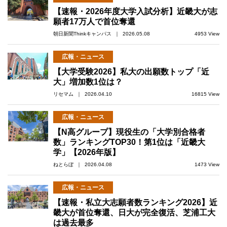
【速報・2026年度大学入試分析】近畿大が志
願者17万人で首位奪還
朝日新聞Thinkキャンパス ｜ 2026.05.08
4953 View
広報・ニュース
【大学受験2026】私大の出願数トップ「近
大」増加数1位は？
リセマム ｜ 2026.04.10
16815 View
広報・ニュース
【N高グループ】現役生の「大学別合格者
数」ランキングTOP30！第1位は「近畿大
学」【2026年版】
ねとらぼ ｜ 2026.04.08
1473 View
広報・ニュース
【速報・私立大志願者数ランキング2026】近
畿大が首位奪還、日大が完全復活、芝浦工大
は過去最多