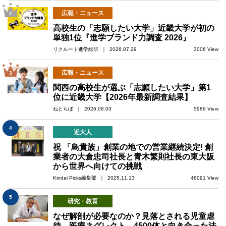
広報・ニュース
2
高校生の「志願したい大学」近畿大学が初の
単独1位『進学ブランド力調査 2026』
リクルート進学総研 ｜ 2026.07.29
3006 View
広報・ニュース
3
関西の高校生が選ぶ「志願したい大学」第1
位に近畿大学【2026年最新調査結果】
ねとらぼ ｜ 2026.08.03
5986 View
4
近大人
祝 「鳥貴族」創業の地での営業継続決定! 創
業者の大倉忠司社長と青木繁則社長の東大阪
から世界へ向けての挑戦
Kindai Picks編集部 ｜ 2025.11.13
46091 View
5
研究・教育
なぜ解剖が必要なのか？見落とされる児童虐
待、医療ネグレクト…4500体と向き合った法