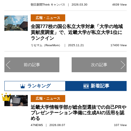
朝日新聞Think キャンパス ｜ 2026.03.30
4639 View
広報・ニュース
全国777校の国公私立大学対象「大学の地域
貢献度調査」で、近畿大学が私立大学1位に
ランクイン
リセマム（ReseMom） ｜ 2025.11.21
17400 View
前の記事
次の記事
ランキング
新着記事
広報・ニュース
1
近畿大学情報学部が総合型選抜での自己PRや
プレゼンテーション準備に生成AIの活用を認
める
47NEWS ｜ 2026.08.07
107 View