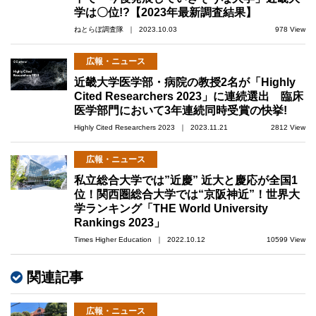
学は〇位!?【2023年最新調査結果】
ねとらぼ調査隊 ｜ 2023.10.03
978 View
広報・ニュース
近畿大学医学部・病院の教授2名が「Highly
Cited Researchers 2023」に連続選出 臨床
医学部門において3年連続同時受賞の快挙!
Highly Cited Researchers 2023 ｜ 2023.11.21
2812 View
広報・ニュース
私立総合大学では”近慶” 近大と慶応が全国1
位！関西圏総合大学では“京阪神近”！世界大
学ランキング「THE World University
Rankings 2023」
Times Higher Education ｜ 2022.10.12
10599 View
関連記事
広報・ニュース