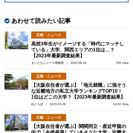
あわせて読みたい記事
広報・ニュース
高校3年生がイメージする「時代にマッチし
ている」大学、関西エリアの1位は…？
【2023年最新調査結果】
まいどなニュース情報部 ｜ 2023.09.19
760 View
広報・ニュース
【大阪在住者が選ぶ】「地元就職」に強そう
な近畿地方の私立大学ランキングTOP10！
1位はどこの大学？【2023年最新調査結果】
ねとらぼ ｜ 2023.03.29
11132 View
広報・ニュース
【大阪在住者が選ぶ】関関同立・産近甲龍の
中で「今後発展していきそうな大学」近畿大