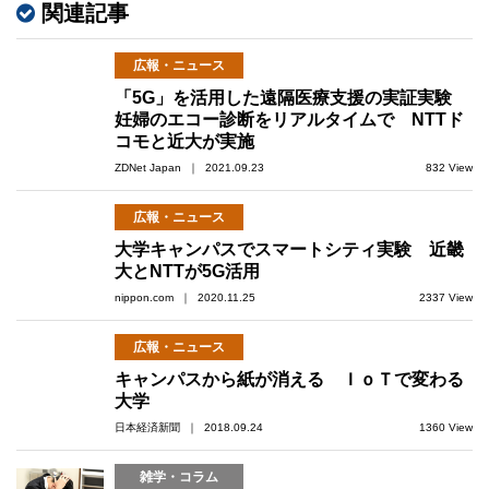
関連記事
広報・ニュース
「5G」を活用した遠隔医療支援の実証実験
妊婦のエコー診断をリアルタイムで NTTド
コモと近大が実施
ZDNet Japan ｜ 2021.09.23
832 View
広報・ニュース
大学キャンパスでスマートシティ実験 近畿
大とNTTが5G活用
nippon.com ｜ 2020.11.25
2337 View
広報・ニュース
キャンパスから紙が消える ＩｏＴで変わる
大学
日本経済新聞 ｜ 2018.09.24
1360 View
雑学・コラム