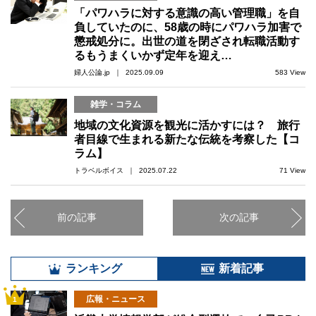
「パワハラに対する意識の高い管理職」を自
負していたのに、58歳の時にパワハラ加害で
懲戒処分に。出世の道を閉ざされ転職活動す
るもうまくいかず定年を迎え…
婦人公論.jp ｜ 2025.09.09
583 View
雑学・コラム
地域の文化資源を観光に活かすには？ 旅行
者目線で生まれる新たな伝統を考察した【コ
ラム】
トラベルボイス ｜ 2025.07.22
71 View
前の記事
次の記事
ランキング
新着記事
広報・ニュース
1