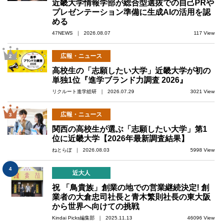
近畿大学情報学部が総合型選抜での自己PRや
プレゼンテーション準備に生成AIの活用を認
める
47NEWS ｜ 2026.08.07
117 View
広報・ニュース
2
高校生の「志願したい大学」近畿大学が初の
単独1位『進学ブランド力調査 2026』
リクルート進学総研 ｜ 2026.07.29
3021 View
広報・ニュース
3
関西の高校生が選ぶ「志願したい大学」第1
位に近畿大学【2026年最新調査結果】
ねとらぼ ｜ 2026.08.03
5998 View
4
近大人
祝 「鳥貴族」創業の地での営業継続決定! 創
業者の大倉忠司社長と青木繁則社長の東大阪
から世界へ向けての挑戦
Kindai Picks編集部 ｜ 2025.11.13
46096 View