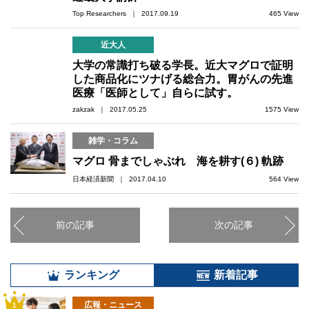
Top Researchers ｜ 2017.09.19
465 View
近大人
大学の常識打ち破る学長。近大マグロで証明
した商品化にツナげる総合力。胃がんの先進
医療「医師として」自らに試す。
zakzak ｜ 2017.05.25
1575 View
雑学・コラム
マグロ 骨までしゃぶれ 海を耕す(６) 軌跡
日本経済新聞 ｜ 2017.04.10
564 View
前の記事
次の記事
ランキング
新着記事
広報・ニュース
1