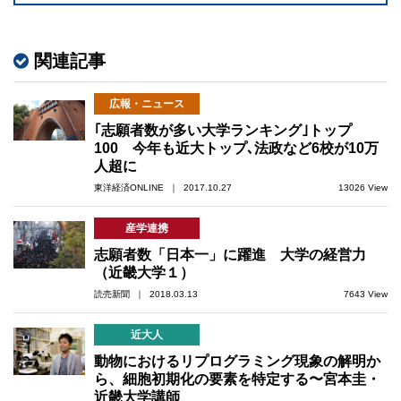
関連記事
広報・ニュース
｢志願者数が多い大学ランキング｣トップ
100 今年も近大トップ､法政など6校が10万
人超に
東洋経済ONLINE ｜ 2017.10.27
13026 View
産学連携
志願者数「日本一」に躍進 大学の経営力
（近畿大学１）
読売新聞 ｜ 2018.03.13
7643 View
近大人
動物におけるリプログラミング現象の解明か
ら、細胞初期化の要素を特定する〜宮本圭・
近畿大学講師