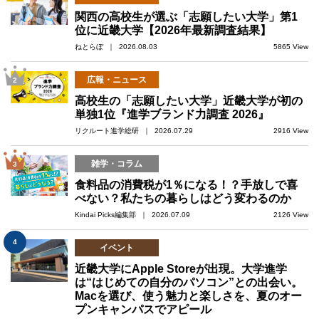
関西の高校生が選ぶ「志願したい大学」第1
位に近畿大学【2026年最新調査結果】
ねとらぼ ｜ 2026.08.03
5865 View
広報・ニュース
2
高校生の「志願したい大学」近畿大学が初の
単独1位『進学ブランド力調査 2026』
リクルート進学総研 ｜ 2026.07.29
2916 View
雑学・コラム
3
食料品の消費税が1％になる！？手放しで喜
べない？私たちの暮らしはどう変わるのか
Kindai Picks編集部 ｜ 2026.07.09
2126 View
4
イベント
近畿大学にApple Storeが出現。大学進学
は“はじめての自分のパソコン”との出会い。
Macを選び、使う魅力と楽しさを、夏のオー
プンキャンパスでアピール