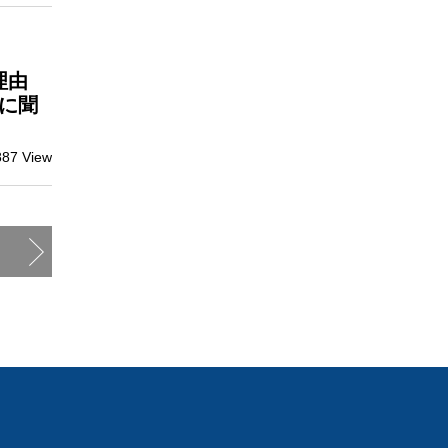
理由
に聞
887 View