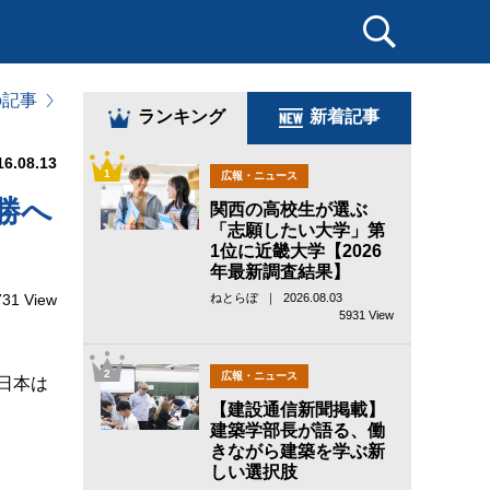
の記事
ランキング
新着記事
16.08.13
1
広報・ニュース
勝へ
関西の高校生が選ぶ
「志願したい大学」第
1位に近畿大学【2026
年最新調査結果】
731 View
ねとらぼ ｜ 2026.08.03
5931 View
2
広報・ニュース
日本は
【建設通信新聞掲載】
建築学部長が語る、働
きながら建築を学ぶ新
しい選択肢