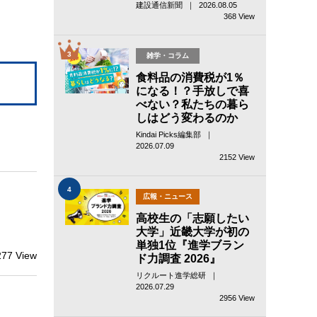
建設通信新聞 ｜ 2026.08.05
368 View
3
雑学・コラム
食料品の消費税が1％
になる！？手放しで喜
べない？私たちの暮ら
しはどう変わるのか
Kindai Picks編集部 ｜
2026.07.09
2152 View
4
広報・ニュース
高校生の「志願したい
！
大学」近畿大学が初の
単独1位『進学ブラン
277 View
ド力調査 2026』
リクルート進学総研 ｜
2026.07.29
2956 View