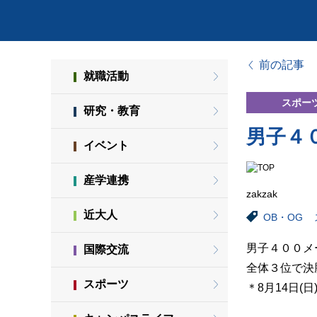
前の記事
就職活動
スポー
研究・教育
男子４
イベント
産学連携
zakzak
近大人
OB・OG
男子４００メ
国際交流
全体３位で決
スポーツ
＊8月14日(日