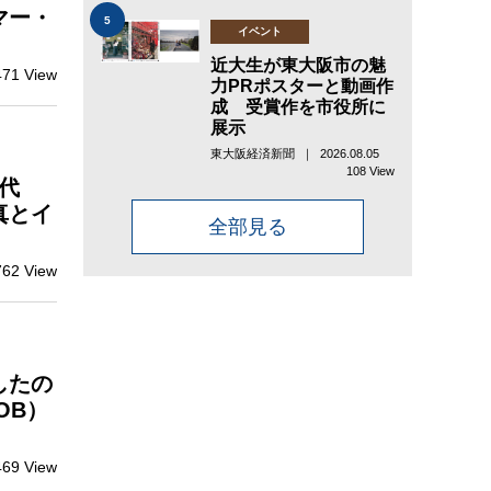
マー・
5
イベント
近大生が東大阪市の魅
471 View
力PRポスターと動画作
成 受賞作を市役所に
展示
東大阪経済新聞 ｜ 2026.08.05
108 View
本代
真とイ
全部見る
762 View
したの
OB）
469 View