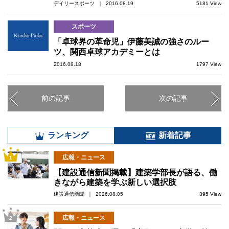
デイリースポーツ ｜ 2016.08.19
5181 View
スポーツ
「卓球界の革命児」伊藤美誠の強さのルー
ツ、関西卓球アカデミーとは
2016.08.18
1797 View
前の記事
次の記事
ランキング
新着記事
広報・ニュース
1
【建設通信新聞掲載】建築学部長が語る、働
きながら建築を学ぶ新しい選択肢
建設通信新聞 ｜ 2026.08.05
395 View
広報・ニュース
2