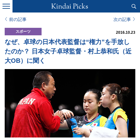
前の記事
次の記事
スポーツ
2016.10.23
なぜ、卓球の日本代表監督は“権力”を手放し
たのか？ 日本女子卓球監督・村上恭和氏（近
大OB）に聞く