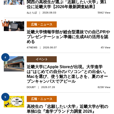
関西の高校生が選ぶ「志願したい大学」第1
位に近畿大学【2026年最新調査結果】
ねとらぼ ｜ 2026.08.03
5942 View
広報・ニュース
3
近畿大学情報学部が総合型選抜での自己PRや
プレゼンテーション準備に生成AIの活用を認
める
47NEWS ｜ 2026.08.07
45 View
4
イベント
近畿大学にApple Storeが出現。大学進学
は“はじめての自分のパソコン”との出会い。
Macを選び、使う魅力と楽しさを、夏のオー
プンキャンパスでアピール
DOUBT ｜ 2026.07.28
6238 View
5
広報・ニュース
高校生の「志願したい大学」近畿大学が初の
単独1位『進学ブランド力調査 2026』