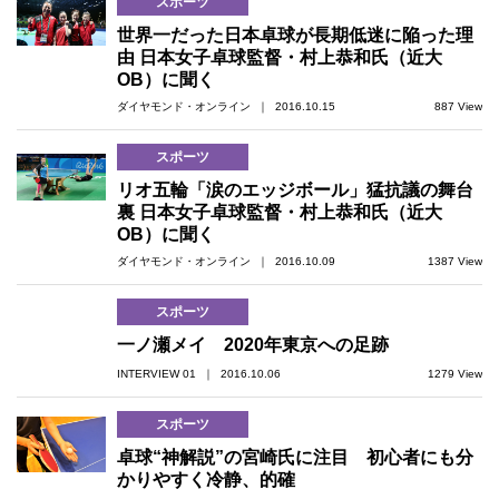
スポーツ
世界一だった日本卓球が長期低迷に陥った理
由 日本女子卓球監督・村上恭和氏（近大
OB）に聞く
ダイヤモンド・オンライン ｜ 2016.10.15
887 View
スポーツ
リオ五輪「涙のエッジボール」猛抗議の舞台
裏 日本女子卓球監督・村上恭和氏（近大
OB）に聞く
ダイヤモンド・オンライン ｜ 2016.10.09
1387 View
スポーツ
一ノ瀬メイ 2020年東京への足跡
INTERVIEW 01 ｜ 2016.10.06
1279 View
スポーツ
卓球“神解説”の宮崎氏に注目 初心者にも分
かりやすく冷静、的確