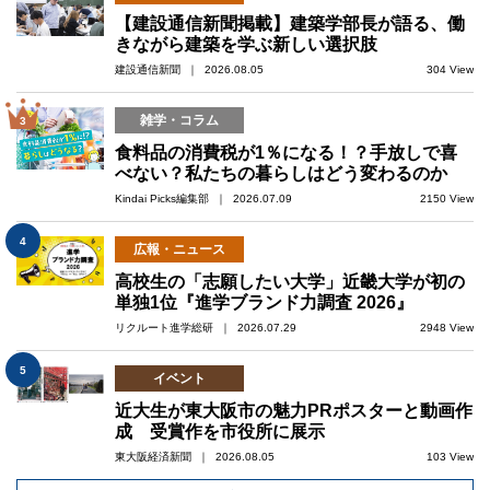
【建設通信新聞掲載】建築学部長が語る、働
きながら建築を学ぶ新しい選択肢
建設通信新聞 ｜ 2026.08.05
304 View
雑学・コラム
3
食料品の消費税が1％になる！？手放しで喜
べない？私たちの暮らしはどう変わるのか
Kindai Picks編集部 ｜ 2026.07.09
2150 View
4
広報・ニュース
高校生の「志願したい大学」近畿大学が初の
単独1位『進学ブランド力調査 2026』
リクルート進学総研 ｜ 2026.07.29
2948 View
5
イベント
近大生が東大阪市の魅力PRポスターと動画作
成 受賞作を市役所に展示
東大阪経済新聞 ｜ 2026.08.05
103 View