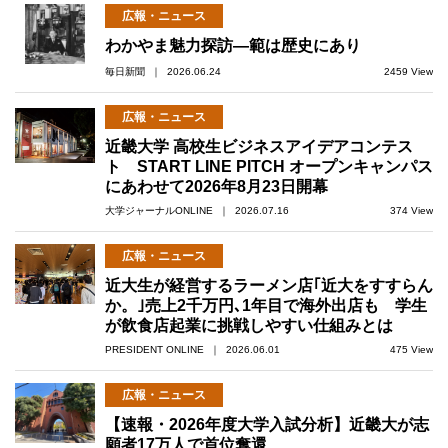
広報・ニュース
わかやま魅力探訪―範は歴史にあり
毎日新聞 ｜ 2026.06.24
2459 View
広報・ニュース
近畿大学 高校生ビジネスアイデアコンテス
ト START LINE PITCH オープンキャンパス
にあわせて2026年8月23日開幕
大学ジャーナルONLINE ｜ 2026.07.16
374 View
広報・ニュース
近大生が経営するラーメン店｢近大をすすらん
か。｣売上2千万円､1年目で海外出店も 学生
が飲食店起業に挑戦しやすい仕組みとは
PRESIDENT ONLINE ｜ 2026.06.01
475 View
広報・ニュース
【速報・2026年度大学入試分析】近畿大が志
願者17万人で首位奪還