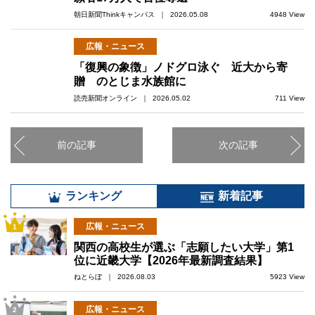
朝日新聞Thinkキャンパス ｜ 2026.05.08
4948 View
広報・ニュース
「復興の象徴」ノドグロ泳ぐ 近大から寄
贈 のとじま水族館に
読売新聞オンライン ｜ 2026.05.02
711 View
前の記事
次の記事
ランキング
新着記事
広報・ニュース
1
関西の高校生が選ぶ「志願したい大学」第1
位に近畿大学【2026年最新調査結果】
ねとらぼ ｜ 2026.08.03
5923 View
広報・ニュース
2