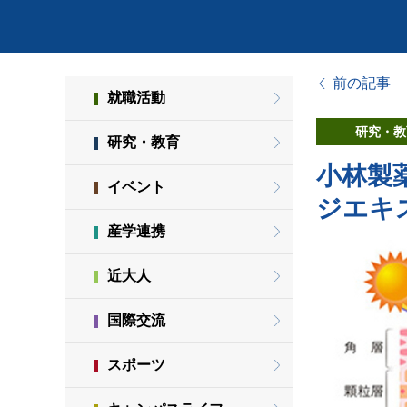
前の記事
就職活動
研究・教
研究・教育
小林製
イベント
ジエキ
産学連携
近大人
国際交流
スポーツ