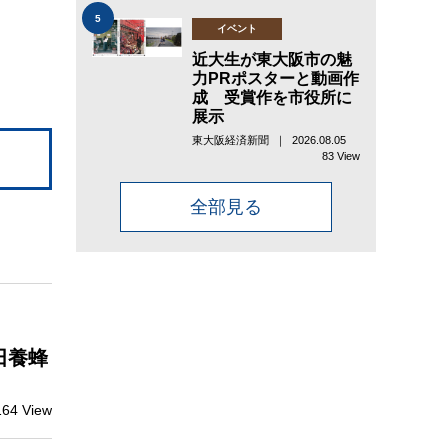
5
イベント
近大生が東大阪市の魅
力PRポスターと動画作
成 受賞作を市役所に
展示
東大阪経済新聞 ｜ 2026.08.05
83 View
全部見る
田養蜂
164 View