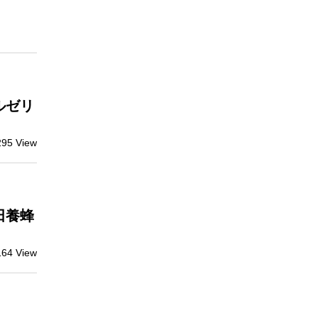
ルゼリ
295 View
田養蜂
164 View