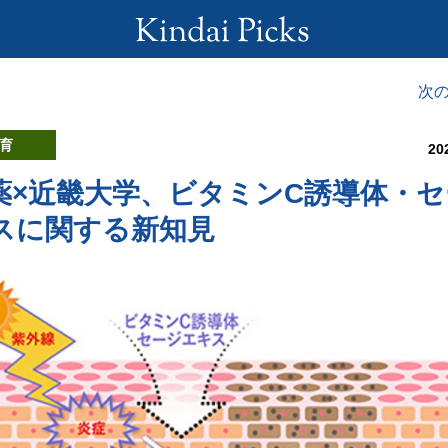
次
育
20
薬×近畿大学、ビタミンC誘導体・セ
スに関する新知見