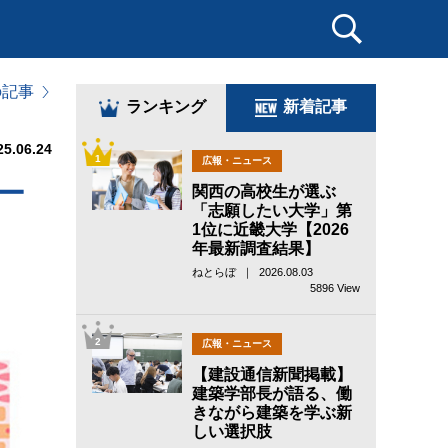
の記事
ランキング
新着記事
25.06.24
1
広報・ニュース
ー
関西の高校生が選ぶ
「志願したい大学」第
1位に近畿大学【2026
年最新調査結果】
ねとらぼ ｜ 2026.08.03
5896 View
2
広報・ニュース
【建設通信新聞掲載】
建築学部長が語る、働
きながら建築を学ぶ新
しい選択肢