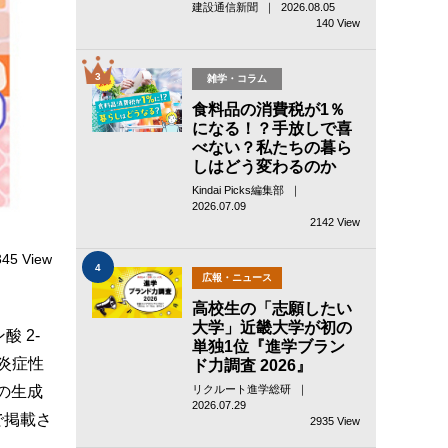
建設通信新聞 ｜ 2026.08.05
140 View
3
雑学・コラム
食料品の消費税が1％
になる！？手放しで喜
べない？私たちの暮ら
しはどう変わるのか
Kindai Picks編集部 ｜
2026.07.09
2142 View
345 View
4
広報・ニュース
高校生の「志願したい
大学」近畿大学が初の
 2-
単独1位『進学ブラン
炎症性
ド力調査 2026』
の生成
リクルート進学総研 ｜
2026.07.29
で掲載さ
2935 View