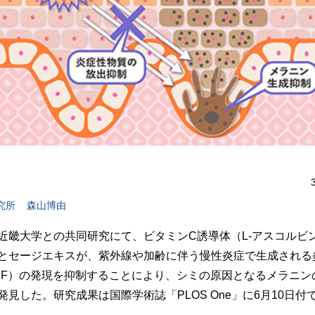
究所
森山博由
近畿大学との共同研究にて、ビタミンC誘導体（L-アスコルビン酸
とセージエキスが、紫外線や加齢に伴う慢性炎症で生成される
CSF）の発現を抑制することにより、シミの原因となるメラニン
見した。研究成果は国際学術誌「PLOS One」に6月10日付