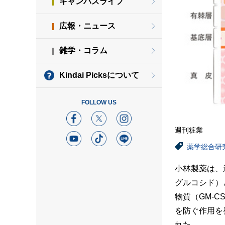
キャンパスライフ
広報・ニュース
雑学・コラム
Kindai Picksについて
FOLLOW US
週刊粧業
薬学総合研
小林製薬は、
グルコシド）
物質（GM-
を防ぐ作用を発
れた。