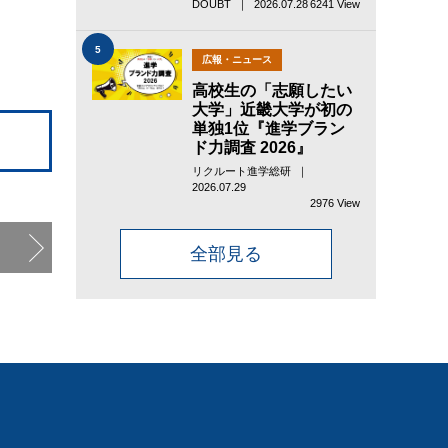
DOUBT ｜ 2026.07.28
6241 View
5
広報・ニュース
高校生の「志願したい
大学」近畿大学が初の
単独1位『進学ブラン
ド力調査 2026』
リクルート進学総研 ｜
2026.07.29
2976 View
全部見る