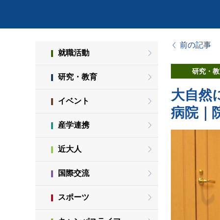
前の記事
就職活動
研究・教
研究・教育
大自然
イベント
病院｜院
産学連携
近大人
国際交流
スポーツ