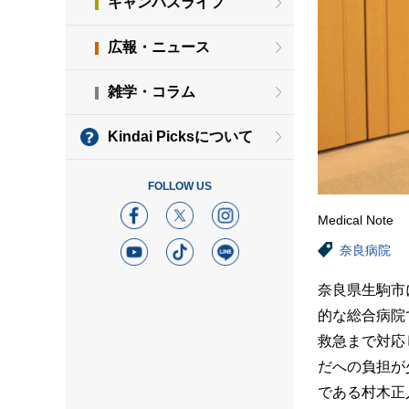
キャンパスライフ
広報・ニュース
雑学・コラム
Kindai Picksについて
FOLLOW US
Medical Note
奈良病院
奈良県生駒市
的な総合病院
救急まで対応
だへの負担が
である村木正