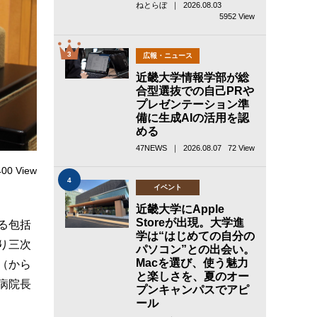
ねとらぼ ｜ 2026.08.03
5952 View
3
広報・ニュース
近畿大学情報学部が総
合型選抜での自己PRや
プレゼンテーション準
備に生成AIの活用を認
める
47NEWS ｜ 2026.08.07
72 View
400 View
4
イベント
近畿大学にApple
Storeが出現。大学進
る包括
学は“はじめての自分の
り三次
パソコン”との出会い。
Macを選び、使う魅力
（から
と楽しさを、夏のオー
病院長
プンキャンパスでアピ
ール