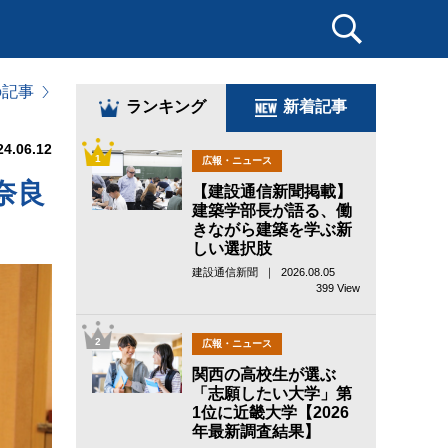
の記事
ランキング
新着記事
24.06.12
1
広報・ニュース
奈良
【建設通信新聞掲載】
建築学部長が語る、働
きながら建築を学ぶ新
しい選択肢
建設通信新聞 ｜ 2026.08.05
399 View
2
広報・ニュース
関西の高校生が選ぶ
「志願したい大学」第
1位に近畿大学【2026
年最新調査結果】