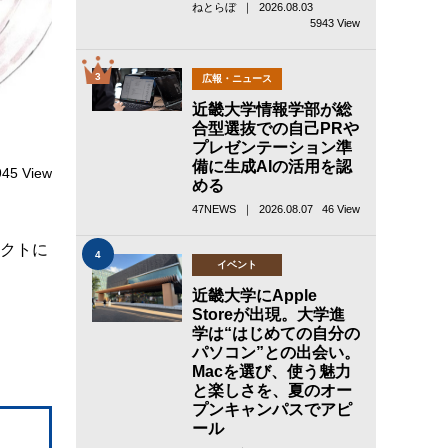
ねとらぼ ｜ 2026.08.03
5943 View
3
広報・ニュース
近畿大学情報学部が総
合型選抜での自己PRや
プレゼンテーション準
備に生成AIの活用を認
945 View
める
47NEWS ｜ 2026.08.07
46 View
ェクトに
4
イベント
近畿大学にApple
Storeが出現。大学進
学は“はじめての自分の
パソコン”との出会い。
Macを選び、使う魅力
と楽しさを、夏のオー
プンキャンパスでアピ
ール