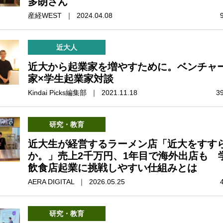
多朗さん
産経WEST ｜ 2024.04.08
近大人
近大から起業家を増やすために。ベンチャ
家×学生起業家対談
Kindai Picks編集部 ｜ 2021.11.18
3
研究・教育
近大生が経営するラーメン店「近大をすす
か。」売上2千万円、1年目で海外出店も 
飲食店起業に挑戦しやすい仕組みとは
AERA DIGITAL ｜ 2026.05.25
研究・教育