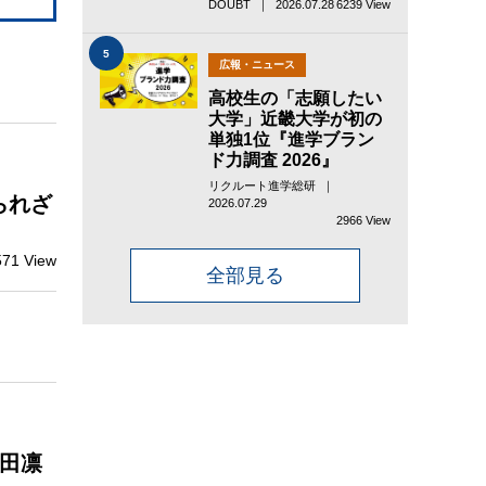
DOUBT ｜ 2026.07.28
6239 View
5
広報・ニュース
高校生の「志願したい
大学」近畿大学が初の
単独1位『進学ブラン
ド力調査 2026』
リクルート進学総研 ｜
られざ
2026.07.29
2966 View
571 View
全部見る
田凛