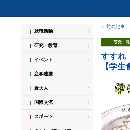
前の記事
就職活動
研究・教
研究・教育
すすれ
イベント
【学生
産学連携
近大人
国際交流
スポーツ