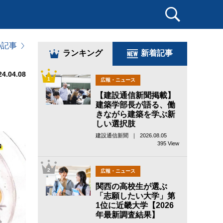
の記事
ランキング
新着記事
24.04.08
1
広報・ニュース
」
【建設通信新聞掲載】
建築学部長が語る、働
きながら建築を学ぶ新
しい選択肢
建設通信新聞 ｜ 2026.08.05
395 View
2
広報・ニュース
関西の高校生が選ぶ
「志願したい大学」第
1位に近畿大学【2026
年最新調査結果】