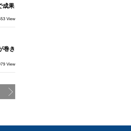
年で成果
553 View
が巻き
079 View