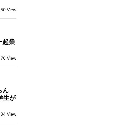
950 View
ー起業
976 View
らん
学生が
494 View