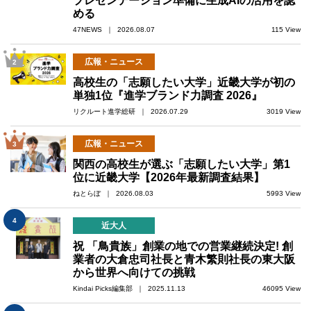
プレゼンテーション準備に生成AIの活用を認
める
47NEWS ｜ 2026.08.07
115 View
広報・ニュース
2
高校生の「志願したい大学」近畿大学が初の
単独1位『進学ブランド力調査 2026』
リクルート進学総研 ｜ 2026.07.29
3019 View
広報・ニュース
3
関西の高校生が選ぶ「志願したい大学」第1
位に近畿大学【2026年最新調査結果】
ねとらぼ ｜ 2026.08.03
5993 View
4
近大人
祝 「鳥貴族」創業の地での営業継続決定! 創
業者の大倉忠司社長と青木繁則社長の東大阪
から世界へ向けての挑戦
Kindai Picks編集部 ｜ 2025.11.13
46095 View