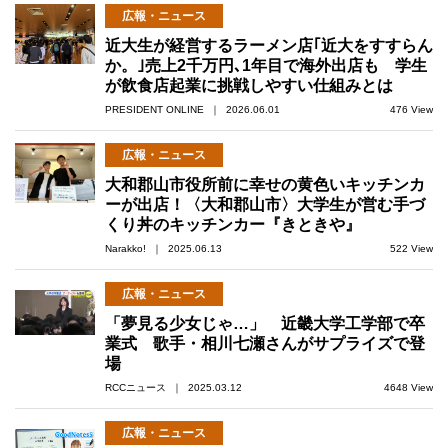
広報・ニュース
近大生が経営するラーメン店｢近大をすすらん
か。｣売上2千万円､1年目で海外出店も 学生
が飲食店起業に挑戦しやすい仕組みとは
PRESIDENT ONLINE ｜ 2026.06.01
476 View
広報・ニュース
大和郡山市役所前に幸せの黄色いキッチンカ
ーが出店！〈大和郡山市〉大学生が営む手づ
くり丼のキッチンカー『きときや』
Narakko! ｜ 2025.06.13
522 View
広報・ニュース
「夢見る少女じゃ…」 近畿大学工学部で卒
業式 歌手・相川七瀬さんがサプライズで登
場
RCCニュース ｜ 2025.03.12
4648 View
広報・ニュース