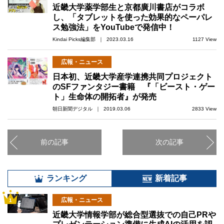
近畿大学薬学部生と京都廣川書店がコラボ
し、「タブレットを使った効果的なペーパレ
ス勉強法」をYouTubeで発信中！
Kindai Picks編集部 ｜ 2023.03.16
1127 View
広報・ニュース
日本初、近畿大学産学連携共同プロジェクト
のSFファンタジー書籍 『「ビースト・ゲー
ト」生命体の開拓者』が発売
朝日新聞デジタル ｜ 2019.03.06
2833 View
前の記事
次の記事
ランキング
新着記事
広報・ニュース
1
近畿大学情報学部が総合型選抜での自己PRや