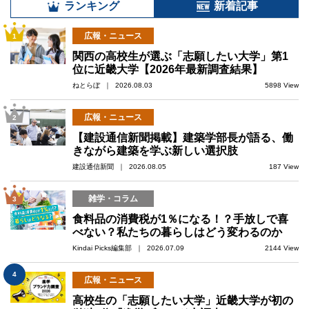
ランキング
新着記事
広報・ニュース
1
関西の高校生が選ぶ「志願したい大学」第1
位に近畿大学【2026年最新調査結果】
ねとらぼ ｜ 2026.08.03
5898 View
広報・ニュース
2
【建設通信新聞掲載】建築学部長が語る、働
きながら建築を学ぶ新しい選択肢
建設通信新聞 ｜ 2026.08.05
187 View
雑学・コラム
3
食料品の消費税が1％になる！？手放しで喜
べない？私たちの暮らしはどう変わるのか
Kindai Picks編集部 ｜ 2026.07.09
2144 View
4
広報・ニュース
高校生の「志願したい大学」近畿大学が初の