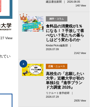
建設通信新聞 ｜ 2026.08.05
140 View
3
雑学・コラム
食料品の消費税が1％
になる！？手放しで喜
べない？私たちの暮ら
727 View
しはどう変わるのか
Kindai Picks編集部 ｜
2026.07.09
2142 View
れてい
4
広報・ニュース
高校生の「志願したい
大学」近畿大学が初の
単独1位『進学ブラン
ド力調査 2026』
リクルート進学総研 ｜
2026.07.29
2935 View