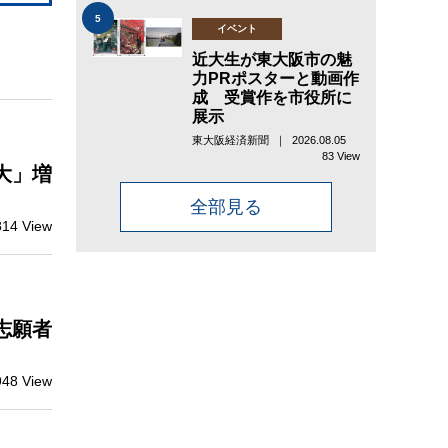
5
イベント
近大生が東大阪市の魅
力PRポスターと動画作
成 受賞作を市役所に
展示
東大阪経済新聞 ｜ 2026.08.05
83 View
大」増
全部見る
814 View
志願者
948 View