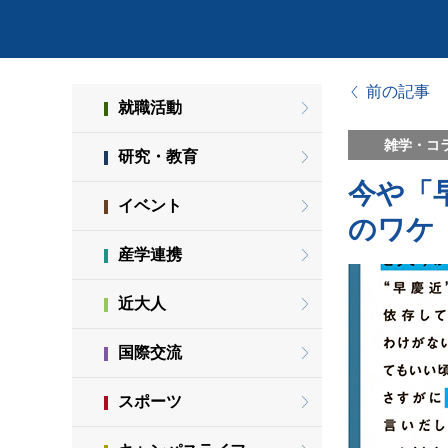
前の記事
就職活動
雑学・コ
研究・教育
今や「
イベント
のワケ
産学連携
近大人
国際交流
スポーツ