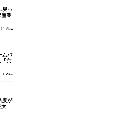
に戻っ
都産業
924 View
ームバ
は「京
231 View
名度が
業大