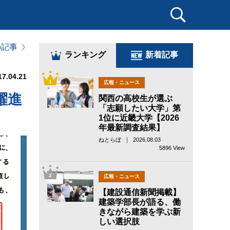
の記事
ランキング
新着記事
17.04.21
1
広報・ニュース
躍進
関西の高校生が選ぶ
「志願したい大学」第
1位に近畿大学【2026
年最新調査結果】
ねとらぼ ｜ 2026.08.03
5896 View
2
広報・ニュース
【建設通信新聞掲載】
建築学部長が語る、働
きながら建築を学ぶ新
しい選択肢