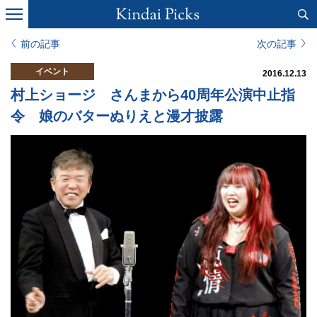
前の記事
次の記事
イベント
2016.12.13
村上ショージ さんまから40周年公演中止指
令 娘のバターぬりえと漫才披露