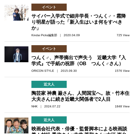
イベント
サイバー入学式で細井学長・つんく♂・霜降
り明星が語った「新入生はいま何をすべき
か」
Kindai Picks編集部 ｜ 2020.04.09
725 View
イベント
つんく♂、声帯摘出で声失う 近畿大学『入
学式』で手紙の祝辞（OB つんく♂さん）
ORICON STYLE ｜ 2015.09.30
1576 View
近大人
陶芸家 神農 巌さん、人間国宝へ。故・竹本住
大夫さんに続き近畿大関係者で2人目
NHK ｜ 2024.07.22
1848 View
近大人
映画会社代表・俳優・監督脚本による映画談