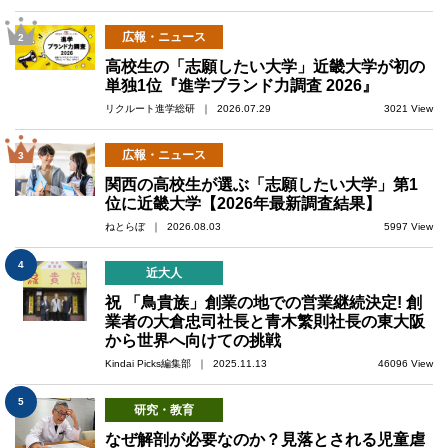
広報・ニュース
2
高校生の「志願したい大学」近畿大学が初の
単独1位『進学ブランド力調査 2026』
リクルート進学総研 ｜ 2026.07.29
3021 View
広報・ニュース
3
関西の高校生が選ぶ「志願したい大学」第1
位に近畿大学【2026年最新調査結果】
ねとらぼ ｜ 2026.08.03
5997 View
4
近大人
祝 「鳥貴族」創業の地での営業継続決定! 創
業者の大倉忠司社長と青木繁則社長の東大阪
から世界へ向けての挑戦
Kindai Picks編集部 ｜ 2025.11.13
46096 View
5
研究・教育
なぜ解剖が必要なのか？見落とされる児童虐