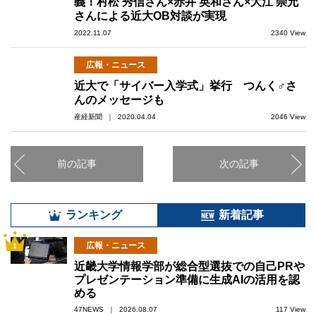
義！村松 秀信さん×赤井 英和さん×大江 崇允
さんによる近大OB対談が実現
2022.11.07
2340 View
広報・ニュース
近大で「サイバー入学式」挙行 つんく♂さ
んのメッセージも
産経新聞 ｜ 2020.04.04
2046 View
前の記事
次の記事
ランキング
新着記事
広報・ニュース
1
近畿大学情報学部が総合型選抜での自己PRや
プレゼンテーション準備に生成AIの活用を認
める
47NEWS ｜ 2026.08.07
117 View