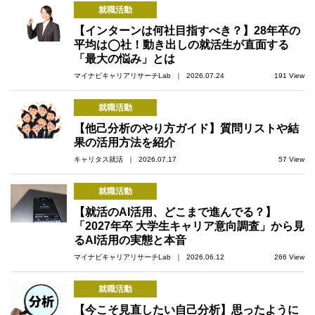
就職活動
【インターンは何社目指すべき？】28年卒の
平均は◯社！動き出しの就活生が直面する
「最大の悩み」とは
マイナビキャリアリサーチLab ｜ 2026.07.24
191 View
就職活動
【他己分析のやり方ガイド】質問リストや結
果の活用方法を紹介
キャリタス就活 ｜ 2026.07.17
57 View
就職活動
【就活のAI活用、どこまで進んでる？】
「2027年卒 大学生キャリア意向調査」から見
るAI活用の実態と本音
マイナビキャリアリサーチLab ｜ 2026.06.12
266 View
就職活動
【今こそ見直したい自己分析】思ったように