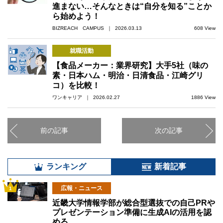
進まない…そんなときは“自分を知る”ことか
ら始めよう！
BIZREACH CAMPUS ｜ 2026.03.13
608 View
就職活動
【食品メーカー：業界研究】大手5社（味の
素・日本ハム・明治・日清食品・江崎グリ
コ）を比較！
ワンキャリア ｜ 2026.02.27
1886 View
前の記事
次の記事
ランキング
新着記事
広報・ニュース
1
近畿大学情報学部が総合型選抜での自己PRや
プレゼンテーション準備に生成AIの活用を認
める