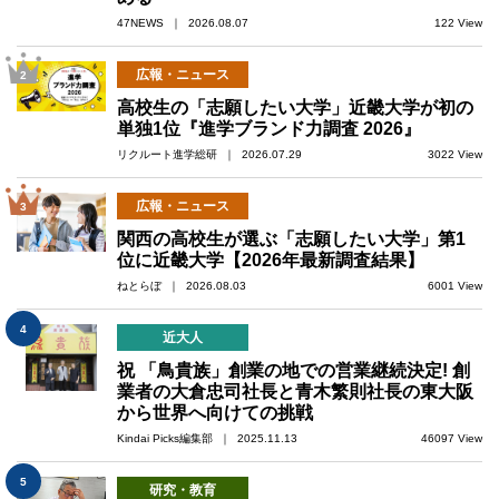
47NEWS ｜ 2026.08.07
122 View
広報・ニュース
2
高校生の「志願したい大学」近畿大学が初の
単独1位『進学ブランド力調査 2026』
リクルート進学総研 ｜ 2026.07.29
3022 View
広報・ニュース
3
関西の高校生が選ぶ「志願したい大学」第1
位に近畿大学【2026年最新調査結果】
ねとらぼ ｜ 2026.08.03
6001 View
4
近大人
祝 「鳥貴族」創業の地での営業継続決定! 創
業者の大倉忠司社長と青木繁則社長の東大阪
から世界へ向けての挑戦
Kindai Picks編集部 ｜ 2025.11.13
46097 View
5
研究・教育