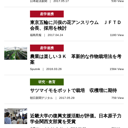
日本経済新聞 ｜ 2017.05.17
530 View
産学連携
東京五輪に川俣の花アンスリウム ＪＦＴＤ
会長、採用を検討
福島民報 ｜ 2017.04.24
1180 View
産学連携
農業は楽しい３Ｋ 革新的な作物栽培法を考
案
Sputnik ｜ 2016.03.26
1584 View
研究・教育
サツマイモをポットで栽培 収穫増に期待
朝日新聞デジタル ｜ 2017.05.29
759 View
近畿大学の復興支援活動が評価。日本原子力
学会関西支部賞を受賞