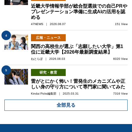
近畿大学情報学部が総合型選抜での自己PRや
プレゼンテーション準備に生成AIの活用を認
める
47NEWS ｜ 2026.08.07
151 View
4
広報・ニュース
関西の高校生が選ぶ「志願したい大学」第1
位に近畿大学【2026年最新調査結果】
ねとらぼ ｜ 2026.08.03
6020 View
5
研究・教育
雷がとにかく怖い！雷発生のメカニズムや正
しい身の守り方について専門家に聞いてみた
Kindai Picks編集部 ｜ 2025.03.31
7316 View
全部見る