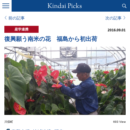
前の記事
次の記事
産学連携
2016.09.01
復興願う南米の花 福島から初出荷
川俣町
693 View