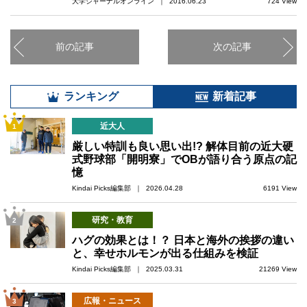
大学ジャーナルオンライン ｜ 2016.06.23
724 View
前の記事
次の記事
ランキング
新着記事
近大人
1
厳しい特訓も良い思い出!? 解体目前の近大硬
式野球部「開明寮」でOBが語り合う原点の記
憶
Kindai Picks編集部 ｜ 2026.04.28
6191 View
研究・教育
2
ハグの効果とは！？ 日本と海外の挨拶の違い
と、幸せホルモンが出る仕組みを検証
Kindai Picks編集部 ｜ 2025.03.31
21269 View
広報・ニュース
3