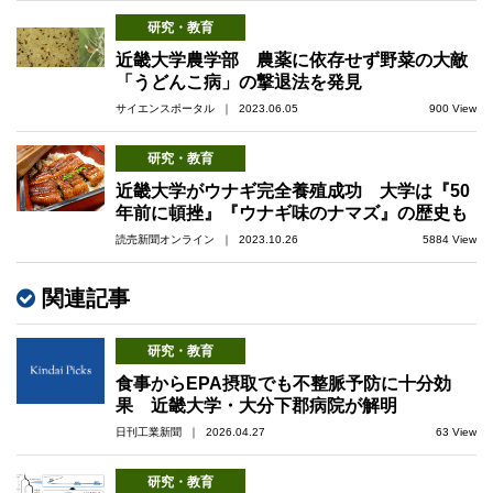
研究・教育
近畿大学農学部 農薬に依存せず野菜の大敵
「うどんこ病」の撃退法を発見
サイエンスポータル ｜ 2023.06.05
900 View
研究・教育
近畿大学がウナギ完全養殖成功 大学は『50
年前に頓挫』『ウナギ味のナマズ』の歴史も
読売新聞オンライン ｜ 2023.10.26
5884 View
関連記事
研究・教育
食事からEPA摂取でも不整脈予防に十分効
果 近畿大学・大分下郡病院が解明
日刊工業新聞 ｜ 2026.04.27
63 View
研究・教育