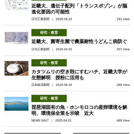
近畿大、遺伝子配列「トランスポゾン」が脳
進化要因の可能性
日刊工業新聞 ｜ 2026.04.10
191 View
研究・教育
近畿大、菌寄生菌で農薬耐性うどんこ病防ぐ
日刊工業新聞 ｜ 2026.04.02
207 View
研究・教育
カタツムリの空き殻にすむハチ、近畿大学が
生態解明 授粉に活用も
日本経済新聞 ｜ 2025.06.16
288 View
研究・教育
琵琶湖固有の魚・ホンモロコの産卵環境を解
明、環境保全策を示唆 近大
NEWS SALT ｜ 2025.04.21
489 View