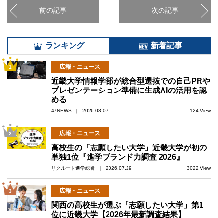
前の記事
次の記事
ランキング
新着記事
広報・ニュース
1
近畿大学情報学部が総合型選抜での自己PRや
プレゼンテーション準備に生成AIの活用を認
める
47NEWS ｜ 2026.08.07
124 View
広報・ニュース
2
高校生の「志願したい大学」近畿大学が初の
単独1位『進学ブランド力調査 2026』
リクルート進学総研 ｜ 2026.07.29
3022 View
広報・ニュース
3
関西の高校生が選ぶ「志願したい大学」第1
位に近畿大学【2026年最新調査結果】