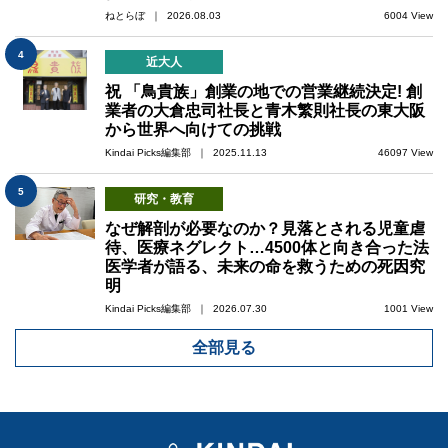
ねとらぼ ｜ 2026.08.03
6004 View
4
近大人
祝 「鳥貴族」創業の地での営業継続決定! 創
業者の大倉忠司社長と青木繁則社長の東大阪
から世界へ向けての挑戦
Kindai Picks編集部 ｜ 2025.11.13
46097 View
5
研究・教育
なぜ解剖が必要なのか？見落とされる児童虐
待、医療ネグレクト…4500体と向き合った法
医学者が語る、未来の命を救うための死因究
明
Kindai Picks編集部 ｜ 2026.07.30
1001 View
全部見る