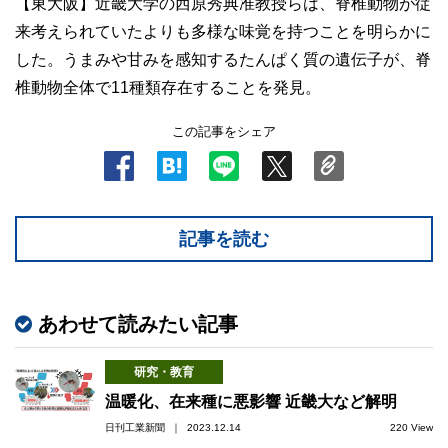
【東大阪】近畿大学の西原秀典准教授らは、脊椎動物が従
来考えられていたよりも多様な味覚を持つことを明らかに
した。うまみや甘みを感知するたんぱく質の遺伝子が、脊
椎動物全体で11種類存在することを発見。
この記事をシェア
記事を読む
あわせて読みたい記事
研究・教育
温暖化、在来種に悪影響 近畿大など解明
日刊工業新聞 ｜ 2023.12.14
220 View