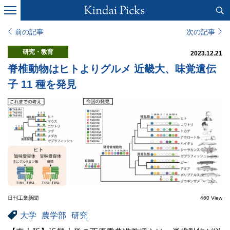
前の記事
次の記事
研究・教育
2023.12.21
脊椎動物はヒトよりグルメ 近畿大、味覚遺伝
子 11 種を発見
日刊工業新聞
460 View
大学
農学部
研究