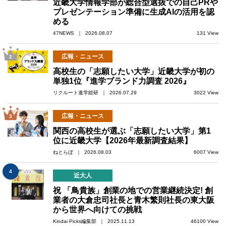
近畿大学情報学部が総合型選抜での自己PRや
プレゼンテーション準備に生成AIの活用を認
める
47NEWS ｜ 2026.08.07
131 View
広報・ニュース
2
高校生の「志願したい大学」近畿大学が初の
単独1位『進学ブランド力調査 2026』
リクルート進学総研 ｜ 2026.07.29
3022 View
広報・ニュース
3
関西の高校生が選ぶ「志願したい大学」第1
位に近畿大学【2026年最新調査結果】
ねとらぼ ｜ 2026.08.03
6007 View
4
近大人
祝 「鳥貴族」創業の地での営業継続決定! 創
業者の大倉忠司社長と青木繁則社長の東大阪
から世界へ向けての挑戦
Kindai Picks編集部 ｜ 2025.11.13
46100 View