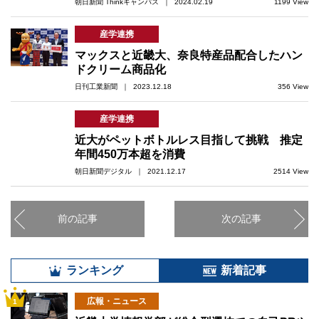
朝日新聞 Thinkキャンパス ｜ 2024.02.19
1199 View
産学連携
マックスと近畿大、奈良特産品配合したハン
ドクリーム商品化
日刊工業新聞 ｜ 2023.12.18
356 View
産学連携
近大がペットボトルレス目指して挑戦 推定
年間450万本超を消費
朝日新聞デジタル ｜ 2021.12.17
2514 View
前の記事
次の記事
ランキング
新着記事
広報・ニュース
1