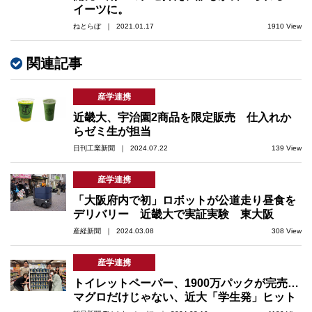
イーツに。
ねとらぼ ｜ 2021.01.17
1910 View
関連記事
産学連携
近畿大、宇治園2商品を限定販売 仕入れか
らゼミ生が担当
日刊工業新聞 ｜ 2024.07.22
139 View
産学連携
「大阪府内で初」ロボットが公道走り昼食を
デリバリー 近畿大で実証実験 東大阪
産経新聞 ｜ 2024.03.08
308 View
産学連携
トイレットペーパー、1900万パックが完売…
マグロだけじゃない、近大「学生発」ヒット