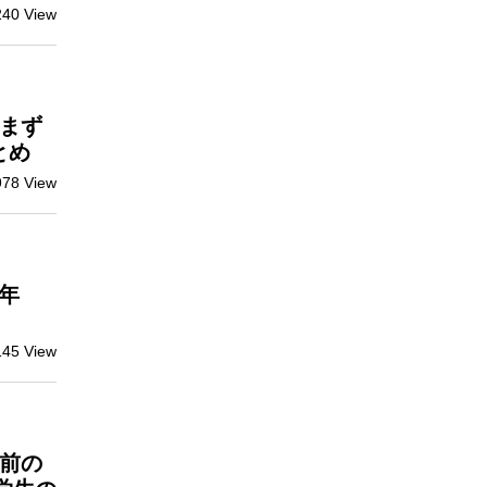
240 View
まず
とめ
978 View
５年
145 View
前の