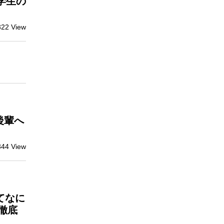
学生の
322 View
後輩へ
344 View
てなに
徹底