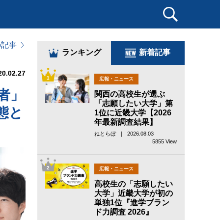
の記事
ランキング
新着記事
20.02.27
1
広報・ニュース
者」
関西の高校生が選ぶ
「志願したい大学」第
態と
1位に近畿大学【2026
年最新調査結果】
ねとらぼ ｜ 2026.08.03
5855 View
2
広報・ニュース
高校生の「志願したい
大学」近畿大学が初の
単独1位『進学ブラン
ド力調査 2026』