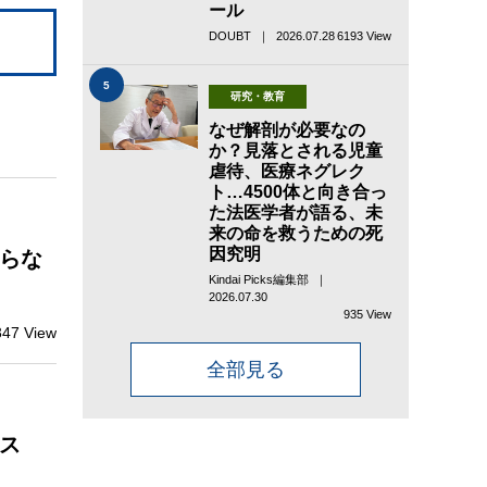
ール
DOUBT ｜ 2026.07.28
6193 View
5
研究・教育
なぜ解剖が必要なの
か？見落とされる児童
虐待、医療ネグレク
ト…4500体と向き合っ
た法医学者が語る、未
来の命を救うための死
因究明
らな
Kindai Picks編集部 ｜
2026.07.30
935 View
347 View
全部見る
ス