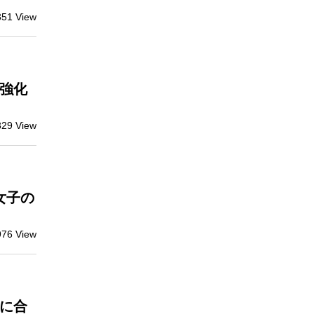
351 View
強化
329 View
女子の
976 View
に合