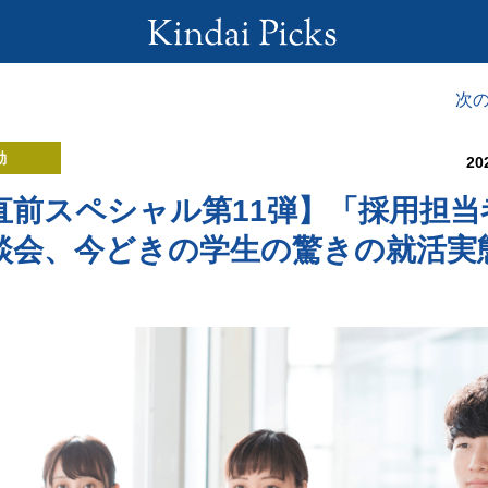
次
動
20
直前スペシャル第11弾】「採用担当
談会、今どきの学生の驚きの就活実