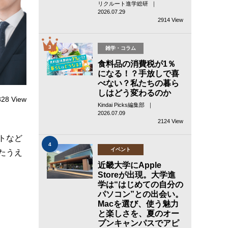
リクルート進学総研 ｜
2026.07.29
2914 View
3
雑学・コラム
食料品の消費税が1％
になる！？手放しで喜
べない？私たちの暮ら
しはどう変わるのか
328 View
Kindai Picks編集部 ｜
2026.07.09
2124 View
トなど
4
イベント
たうえ
近畿大学にApple
Storeが出現。大学進
学は“はじめての自分の
パソコン”との出会い。
Macを選び、使う魅力
と楽しさを、夏のオー
プンキャンパスでアピ