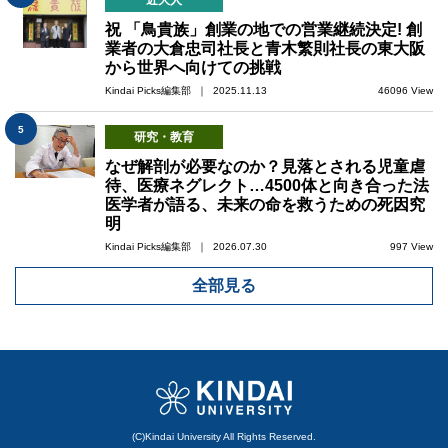
近大人
祝 「鳥貴族」創業の地での営業継続決定! 創
業者の大倉忠司社長と青木繁則社長の東大阪
から世界へ向けての挑戦
Kindai Picks編集部 ｜ 2025.11.13
46096 View
5
研究・教育
なぜ解剖が必要なのか？見落とされる児童虐
待、医療ネグレクト…4500体と向き合った法
医学者が語る、未来の命を救うための死因究
明
Kindai Picks編集部 ｜ 2026.07.30
997 View
全部見る
(C)Kindai University All Rights Reserved.