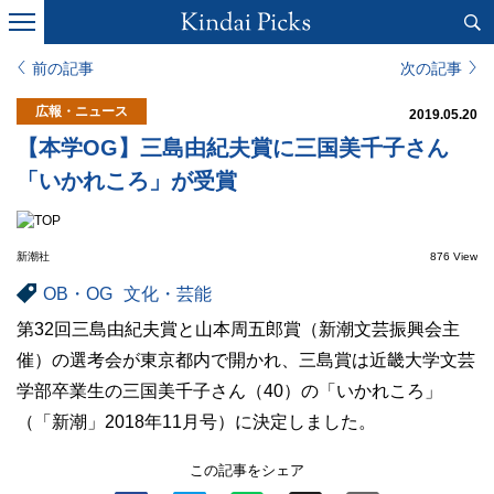
前の記事
次の記事
広報・ニュース
2019.05.20
【本学OG】三島由紀夫賞に三国美千子さん
「いかれころ」が受賞
新潮社
876 View
OB・OG
文化・芸能
第32回三島由紀夫賞と山本周五郎賞（新潮文芸振興会主
催）の選考会が東京都内で開かれ、三島賞は近畿大学文芸
学部卒業生の三国美千子さん（40）の「いかれころ」
（「新潮」2018年11月号）に決定しました。
この記事をシェア