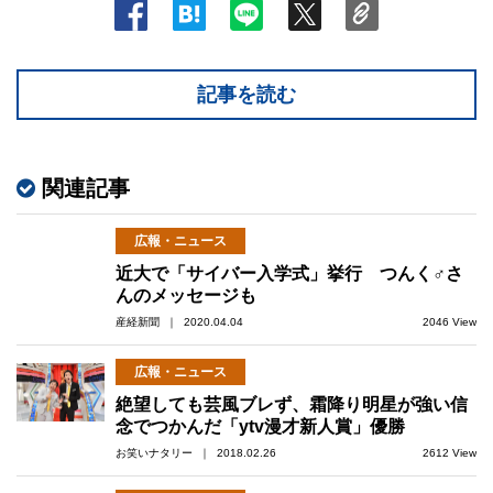
記事を読む
関連記事
広報・ニュース
近大で「サイバー入学式」挙行 つんく♂さ
んのメッセージも
産経新聞 ｜ 2020.04.04
2046 View
広報・ニュース
絶望しても芸風ブレず、霜降り明星が強い信
念でつかんだ「ytv漫才新人賞」優勝
お笑いナタリー ｜ 2018.02.26
2612 View