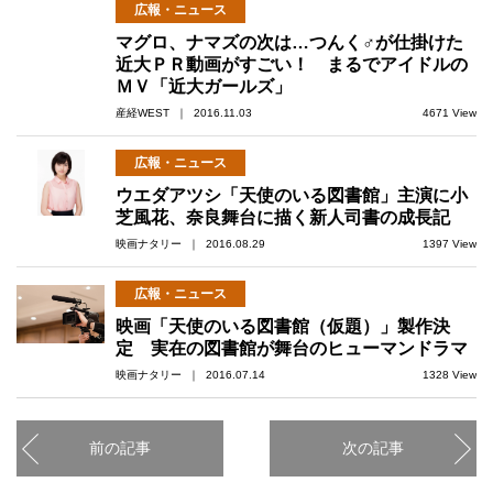
広報・ニュース
マグロ、ナマズの次は…つんく♂が仕掛けた
近大ＰＲ動画がすごい！ まるでアイドルの
ＭＶ「近大ガールズ」
産経WEST ｜ 2016.11.03
4671 View
広報・ニュース
ウエダアツシ「天使のいる図書館」主演に小
芝風花、奈良舞台に描く新人司書の成長記
映画ナタリー ｜ 2016.08.29
1397 View
広報・ニュース
映画「天使のいる図書館（仮題）」製作決
定 実在の図書館が舞台のヒューマンドラマ
映画ナタリー ｜ 2016.07.14
1328 View
前の記事
次の記事