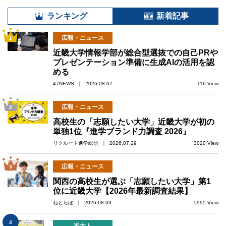
ランキング
新着記事
広報・ニュース
1
近畿大学情報学部が総合型選抜での自己PRや
プレゼンテーション準備に生成AIの活用を認
める
47NEWS ｜ 2026.08.07
116 View
広報・ニュース
2
高校生の「志願したい大学」近畿大学が初の
単独1位『進学ブランド力調査 2026』
リクルート進学総研 ｜ 2026.07.29
3020 View
広報・ニュース
3
関西の高校生が選ぶ「志願したい大学」第1
位に近畿大学【2026年最新調査結果】
ねとらぼ ｜ 2026.08.03
5995 View
4