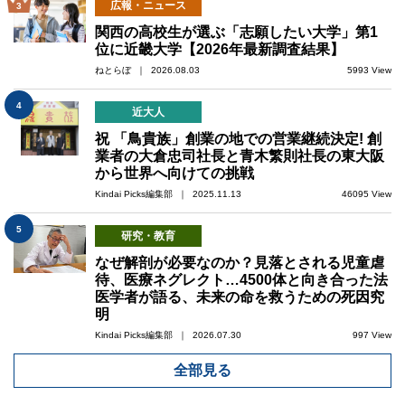
広報・ニュース
3
関西の高校生が選ぶ「志願したい大学」第1
位に近畿大学【2026年最新調査結果】
ねとらぼ ｜ 2026.08.03
5993 View
4
近大人
祝 「鳥貴族」創業の地での営業継続決定! 創
業者の大倉忠司社長と青木繁則社長の東大阪
から世界へ向けての挑戦
Kindai Picks編集部 ｜ 2025.11.13
46095 View
5
研究・教育
なぜ解剖が必要なのか？見落とされる児童虐
待、医療ネグレクト…4500体と向き合った法
医学者が語る、未来の命を救うための死因究
明
Kindai Picks編集部 ｜ 2026.07.30
997 View
全部見る