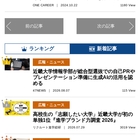
ONE CAREER ｜ 2024.10.22
1180 View
前の記事
次の記事
ランキング
新着記事
広報・ニュース
1
近畿大学情報学部が総合型選抜での自己PRや
プレゼンテーション準備に生成AIの活用を認
める
47NEWS ｜ 2026.08.07
115 View
広報・ニュース
2
高校生の「志願したい大学」近畿大学が初の
単独1位『進学ブランド力調査 2026』
リクルート進学総研 ｜ 2026.07.29
3019 View