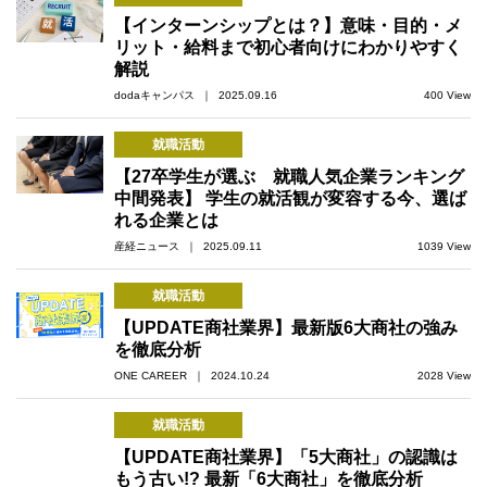
【インターンシップとは？】意味・目的・メ
リット・給料まで初心者向けにわかりやすく
解説
dodaキャンパス ｜ 2025.09.16
400 View
就職活動
【27卒学生が選ぶ 就職人気企業ランキング
中間発表】 学生の就活観が変容する今、選ば
れる企業とは
産経ニュース ｜ 2025.09.11
1039 View
就職活動
【UPDATE商社業界】最新版6大商社の強み
を徹底分析
ONE CAREER ｜ 2024.10.24
2028 View
就職活動
【UPDATE商社業界】「5大商社」の認識は
もう古い!? 最新「6大商社」を徹底分析