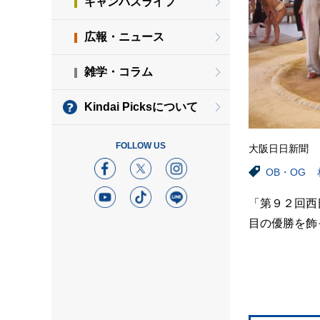
キャンパスライフ
広報・ニュース
雑学・コラム
Kindai Picksについて
FOLLOW US
大阪日日新聞
OB・OG
「第９２回西
目の優勝を飾