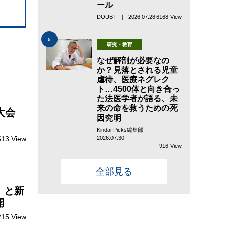
ール
DOUBT ｜ 2026.07.28
6168 View
5
研究・教育
なぜ解剖が必要なの
か？見落とされる児童
虐待、医療ネグレク
ト…4500体と向き合っ
た法医学者が語る、未
来の命を救うための死
大会
因究明
Kindai Picks編集部 ｜
513 View
2026.07.30
916 View
全部見る
」と新
開
215 View