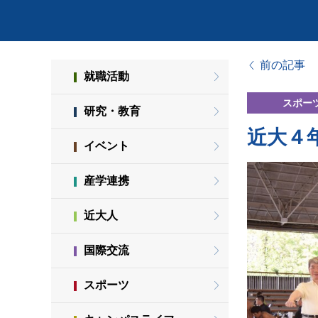
前の記事
就職活動
スポー
研究・教育
近大４
イベント
産学連携
近大人
国際交流
スポーツ