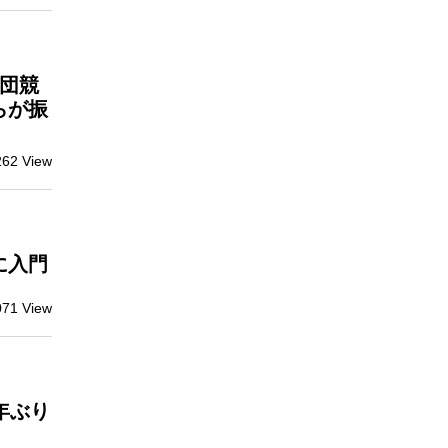
団競
らが振
262 View
に入門
071 View
年ぶり