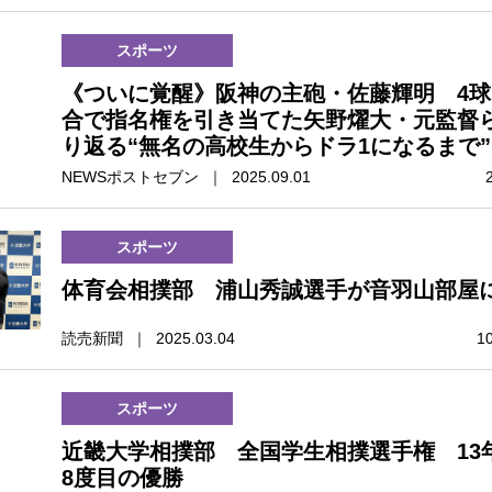
スポーツ
《ついに覚醒》阪神の主砲・佐藤輝明 4球
合で指名権を引き当てた矢野燿大・元監督
り返る“無名の高校生からドラ1になるまで”
NEWSポストセブン ｜ 2025.09.01
スポーツ
体育会相撲部 浦山秀誠選手が音羽山部屋
読売新聞 ｜ 2025.03.04
1
スポーツ
近畿大学相撲部 全国学生相撲選手権 13
8度目の優勝