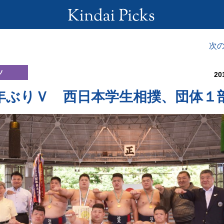
次
ツ
20
年ぶりＶ 西日本学生相撲、団体１