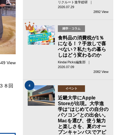
リクルート進学総研 ｜
2026.07.29
2892 View
3
雑学・コラム
食料品の消費税が1％
になる！？手放しで喜
べない？私たちの暮ら
しはどう変わるのか
549 View
Kindai Picks編集部 ｜
2026.07.09
2082 View
３８回
4
イベント
近畿大学にApple
Storeが出現。大学進
学は“はじめての自分の
パソコン”との出会い。
Macを選び、使う魅力
と楽しさを、夏のオー
プンキャンパスでアピ