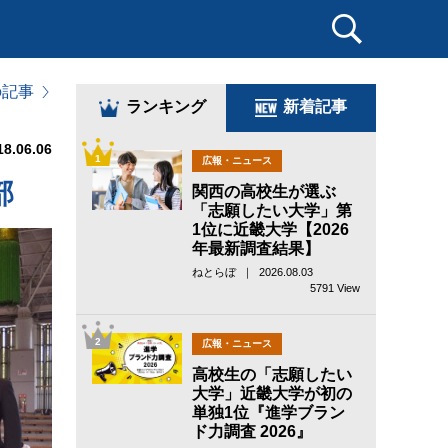
の記事
ランキング
新着記事
18.06.06
1
広報・ニュース
部
関西の高校生が選ぶ
「志願したい大学」第
1位に近畿大学【2026
年最新調査結果】
ねとらぼ ｜ 2026.08.03
5791 View
2
広報・ニュース
高校生の「志願したい
大学」近畿大学が初の
単独1位『進学ブラン
ド力調査 2026』