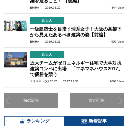
築を造ること！ 【後編】
EMIRA ｜ 2019.02.22
844 View
近大人
一級建築士を目指す理系女子！大阪の高架下
から見えたあるべき建築の姿【前編】
EMIRA ｜ 2019.02.21
959 View
近大人
近大チームがゼロエネルギー住宅で大学対抗
建築コンペに出場 「エネマネハウス2017」
で優勝を競う
エネマネハウス2017 ｜ 2017.11.30
2068 View
前の記事
次の記事
ランキング
新着記事