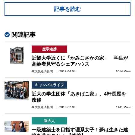
記事を読む
関連記事
産学連携
近畿大学近くに「かみこさかの家」 学生が
高齢者見守るシェアハウス
東大阪経済新聞 ｜ 2019.04.04
1014 View
キャンパスライフ
近大の学生団体「あきばこ家」、4軒長屋を
改修
東大阪経済新聞 ｜ 2018.02.08
1141 View
近大人
一級建築士を目指す理系女子！夢は生きた建