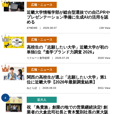
広報・ニュース
1
近畿大学情報学部が総合型選抜での自己PRや
プレゼンテーション準備に生成AIの活用を認
める
47NEWS ｜ 2026.08.07
139 View
広報・ニュース
2
高校生の「志願したい大学」近畿大学が初の
単独1位『進学ブランド力調査 2026』
リクルート進学総研 ｜ 2026.07.29
3029 View
広報・ニュース
3
関西の高校生が選ぶ「志願したい大学」第1
位に近畿大学【2026年最新調査結果】
ねとらぼ ｜ 2026.08.03
6011 View
4
近大人
祝 「鳥貴族」創業の地での営業継続決定! 創
業者の大倉忠司社長と青木繁則社長の東大阪