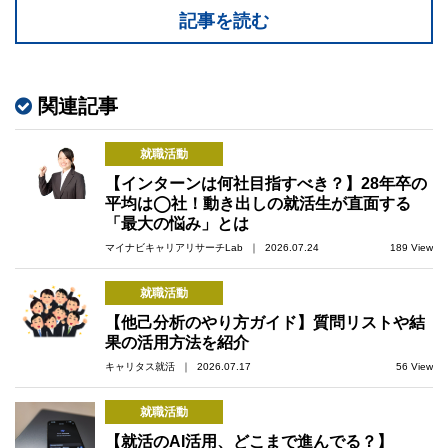
記事を読む
関連記事
就職活動
【インターンは何社目指すべき？】28年卒の
平均は◯社！動き出しの就活生が直面する
「最大の悩み」とは
マイナビキャリアリサーチLab ｜ 2026.07.24
189 View
就職活動
【他己分析のやり方ガイド】質問リストや結
果の活用方法を紹介
キャリタス就活 ｜ 2026.07.17
56 View
就職活動
【就活のAI活用、どこまで進んでる？】