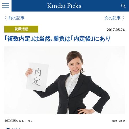
前の記事
次の記事
就職活動
2017.05.24
｢複数内定｣は当然､勝負は｢内定後｣にあり
東洋経済ＯＮＬＩＮＥ
595 View