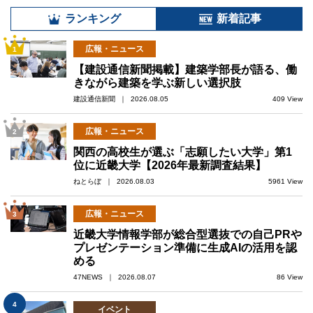
ランキング
新着記事
広報・ニュース
1
【建設通信新聞掲載】建築学部長が語る、働
きながら建築を学ぶ新しい選択肢
建設通信新聞 ｜ 2026.08.05
409 View
広報・ニュース
2
関西の高校生が選ぶ「志願したい大学」第1
位に近畿大学【2026年最新調査結果】
ねとらぼ ｜ 2026.08.03
5961 View
広報・ニュース
3
近畿大学情報学部が総合型選抜での自己PRや
プレゼンテーション準備に生成AIの活用を認
める
47NEWS ｜ 2026.08.07
86 View
4
イベント