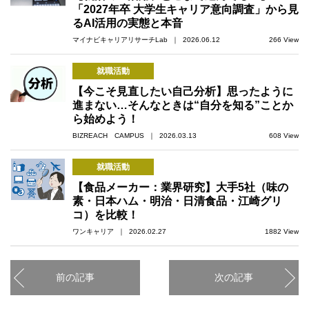
「2027年卒 大学生キャリア意向調査」から見
るAI活用の実態と本音
マイナビキャリアリサーチLab ｜ 2026.06.12
266 View
就職活動
【今こそ見直したい自己分析】思ったように
進まない…そんなときは“自分を知る”ことか
ら始めよう！
BIZREACH CAMPUS ｜ 2026.03.13
608 View
就職活動
【食品メーカー：業界研究】大手5社（味の
素・日本ハム・明治・日清食品・江崎グリ
コ）を比較！
ワンキャリア ｜ 2026.02.27
1882 View
前の記事
次の記事