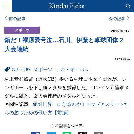
前の記事
次の記事
スポーツ
2016.08.17
銅だ！福原愛号泣…石川、伊藤と卓球団体２
大会連続
1855 View
OB・OG
スポーツ
リオ・オリパラ
村上恭和監督（近大OB）率いる卓球日本女子団体が、シ
ンガポールを下し銅メダルを獲得した。ロンドン五輪銀メ
ダルに続き、２大会連続のメダルとなった。
▼関連記事
絶対世界一になるんや！トップアスリートた
ちの勝つための戦い方【前編】
この記事をシェア