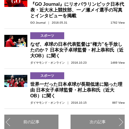
『GO Journal』にリオパラリンピック日本代
表・近大水上競技部、一ノ瀬メイ選手の写真
とインタビューを掲載
GO Journal ｜ 2018.05.31
1762 View
スポーツ
なぜ、卓球の日本代表監督は“権力”を手放し
たのか？ 日本女子卓球監督・村上恭和氏（近
大OB）に聞く
ダイヤモンド・オンライン ｜ 2016.10.23
1469 View
スポーツ
世界一だった日本卓球が長期低迷に陥った理
由 日本女子卓球監督・村上恭和氏（近大
OB）に聞く
ダイヤモンド・オンライン ｜ 2016.10.15
887 View
前の記事
次の記事