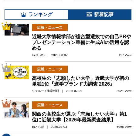
ランキング
新着記事
広報・ニュース
1
近畿大学情報学部が総合型選抜での自己PRや
プレゼンテーション準備に生成AIの活用を認
める
47NEWS ｜ 2026.08.07
117 View
広報・ニュース
2
高校生の「志願したい大学」近畿大学が初の
単独1位『進学ブランド力調査 2026』
リクルート進学総研 ｜ 2026.07.29
3021 View
広報・ニュース
3
関西の高校生が選ぶ「志願したい大学」第1
位に近畿大学【2026年最新調査結果】
ねとらぼ ｜ 2026.08.03
5996 View