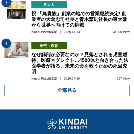
4
近大人
祝 「鳥貴族」創業の地での営業継続決定! 創
業者の大倉忠司社長と青木繁則社長の東大阪
から世界へ向けての挑戦
Kindai Picks編集部 ｜ 2025.11.13
46096 View
5
研究・教育
なぜ解剖が必要なのか？見落とされる児童虐
待、医療ネグレクト…4500体と向き合った法
医学者が語る、未来の命を救うための死因究
明
Kindai Picks編集部 ｜ 2026.07.30
997 View
全部見る