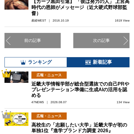
【カープ黒田引退】 「彼は努力の人」 上宮高
時代の恩師がメッセージ（近大硬式野球部監
督）
産経WEST ｜ 2016.10.19
1619 View
前の記事
次の記事
ランキング
新着記事
広報・ニュース
1
近畿大学情報学部が総合型選抜での自己PRや
プレゼンテーション準備に生成AIの活用を認
める
47NEWS ｜ 2026.08.07
134 View
広報・ニュース
2
高校生の「志願したい大学」近畿大学が初の
単独1位『進学ブランド力調査 2026』