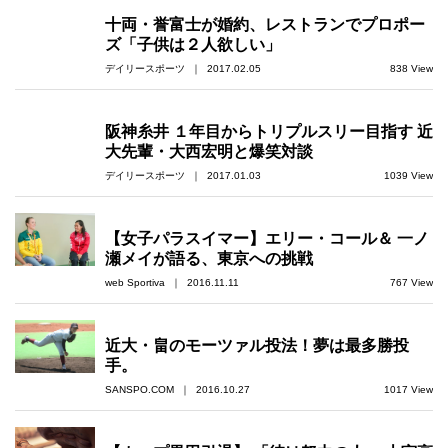
十両・誉富士が婚約、レストランでプロポー
ズ「子供は２人欲しい」
デイリースポーツ ｜ 2017.02.05
838 View
阪神糸井 １年目からトリプルスリー目指す 近
大先輩・大西宏明と爆笑対談
デイリースポーツ ｜ 2017.01.03
1039 View
【女子パラスイマー】エリー・コール＆ 一ノ
瀬メイが語る、東京への挑戦
web Sportiva ｜ 2016.11.11
767 View
近大・畠のモーツァル投法！夢は最多勝投
手。
SANSPO.COM ｜ 2016.10.27
1017 View