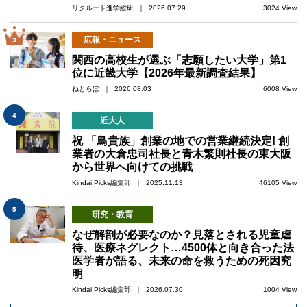
リクルート進学総研 ｜ 2026.07.29
3024 View
広報・ニュース
3
関西の高校生が選ぶ「志願したい大学」第1
位に近畿大学【2026年最新調査結果】
ねとらぼ ｜ 2026.08.03
6008 View
4
近大人
祝 「鳥貴族」創業の地での営業継続決定! 創
業者の大倉忠司社長と青木繁則社長の東大阪
から世界へ向けての挑戦
Kindai Picks編集部 ｜ 2025.11.13
46105 View
5
研究・教育
なぜ解剖が必要なのか？見落とされる児童虐
待、医療ネグレクト…4500体と向き合った法
医学者が語る、未来の命を救うための死因究
明
Kindai Picks編集部 ｜ 2026.07.30
1004 View